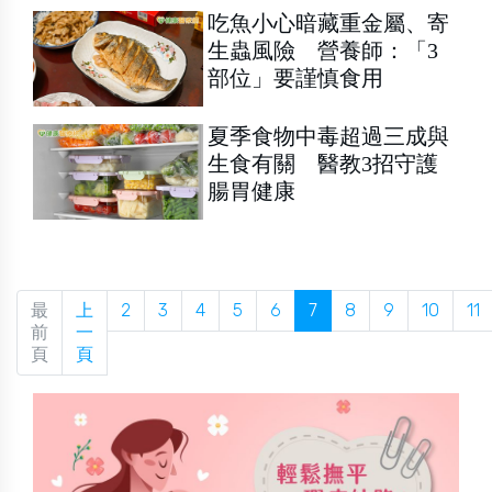
吃魚小心暗藏重金屬、寄
生蟲風險 營養師：「3
部位」要謹慎食用
夏季食物中毒超過三成與
生食有關 醫教3招守護
腸胃健康
最
上
2
3
4
5
6
7
8
9
10
11
前
一
頁
頁