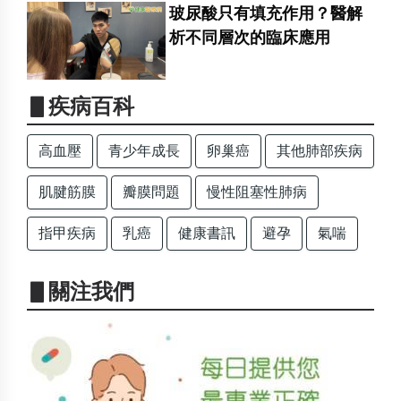
玻尿酸只有填充作用？醫解
析不同層次的臨床應用
▋疾病百科
高血壓
青少年成長
卵巢癌
其他肺部疾病
肌腱筋膜
瓣膜問題
慢性阻塞性肺病
指甲疾病
乳癌
健康書訊
避孕
氣喘
▋關注我們