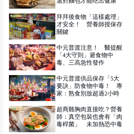
選對麵包才能吃出健康
拜拜後食物「這樣處理」
才安全！ 營養師授保存
關鍵
中元普渡注意！ 醫提醒
「4大守則」避食物中
毒、三高急性發作
中元普渡供品保存「5大
要訣」防食物中毒！ 專
家：熟食別放超過2小時
超商雞胸肉直接吃？營養
師：真空包裝也會有「肉
毒桿菌」 未加熱恐中毒