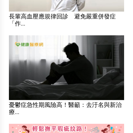
長輩高血壓應規律回診 避免嚴重併發症
「作...
憂鬱症急性期風險高！醫籲：去汙名與新治
療...