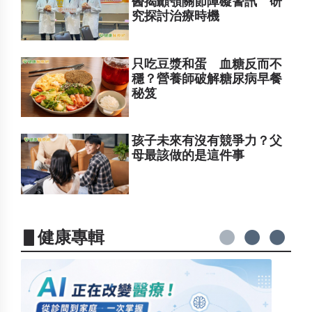
醫揭顳顎關節障礙警訊 研
究探討治療時機
只吃豆漿和蛋 血糖反而不
穩？營養師破解糖尿病早餐
秘笈
孩子未來有沒有競爭力？父
母最該做的是這件事
▋健康專輯