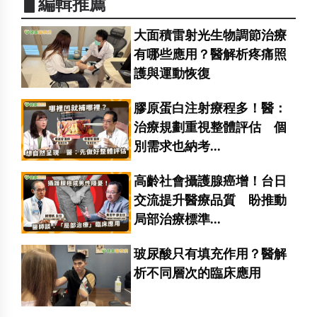
▋編輯推薦
大面積雷射光生物調節治療
有哪些應用？醫解析疼痛照
護與運動恢復
膠原蛋白注射療程多！醫：
治療規劃重視整體評估 個
別需求也納考...
高齡社會攝護腺癌增！台日
交流提升醫療品質 盼推動
局部治療標準...
玻尿酸只有填充作用？醫解
析不同層次的臨床應用