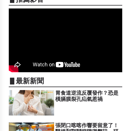
▋最新新聞
胃食道逆流反覆發作？恐是
橫膈膜裂孔疝氣惹禍
張閉口喀喀作響要留意了！