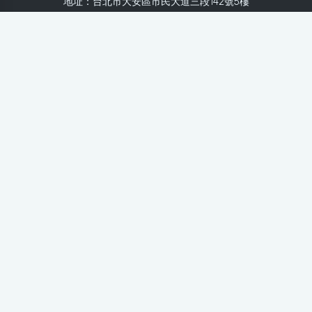
地址：台北市大安區市民大道三段142號5樓
Line：
@healthnews
使用條款
隱私聲明
免責聲明
媒體投稿
健康醫療網
健康醫療網每日提供專業、即時、正確的健康知識、醫學新
知、用藥安全、醫療照護、專家臨床經驗，關懷婦幼、上
班、銀髮、年輕各大族群的生理、心理健康狀況，尤其對重
大疾病（糖尿病、高血壓、心臟病、各種癌症、慢性疾病
等）、養生保健、營養攝取、體重管理、減肥美容等，邀訪
各類專家做正確、客觀的剖析與分享，是民眾獲取健康照護
的最佳資訊平台。