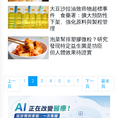
大豆沙拉油致癌物超標事
件 食藥署：擴大預防性
下架、強化原料與製程管
理
泡菜幫排塑膠微粒？研究
發現特定益生菌是功臣
但人體效果待證實
上一
1
2
3
4
5
6
7
下一
最末
頁
頁
頁