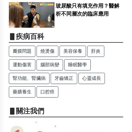
玻尿酸只有填充作用？醫解
析不同層次的臨床應用
▋疾病百科
瓣膜問題
燒燙傷
美容保養
肝炎
運動傷害
腦部病變
睡眠醫學
腎功能、腎臟病
牙齒矯正
心靈成長
藥膳養生
口腔癌
▋關注我們