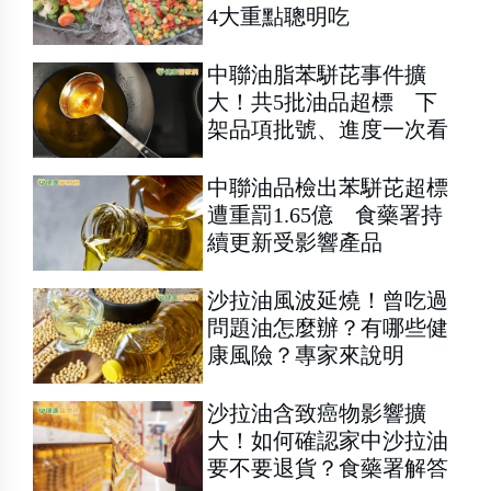
4大重點聰明吃
中聯油脂苯駢芘事件擴
大！共5批油品超標 下
架品項批號、進度一次看
中聯油品檢出苯駢芘超標
遭重罰1.65億 食藥署持
續更新受影響產品
沙拉油風波延燒！曾吃過
問題油怎麼辦？有哪些健
康風險？專家來說明
沙拉油含致癌物影響擴
大！如何確認家中沙拉油
要不要退貨？食藥署解答