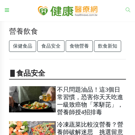
營養飲食
保健食品
食品安全
食物營養
飲食新知
▋食品安全
不只問題油品！這3個日
常習慣，恐害你天天吃進
一級致癌物「苯駢芘」，
營養師授4招排毒
冷凍蔬菜比較沒營養？營
養師破解迷思 挑選留意