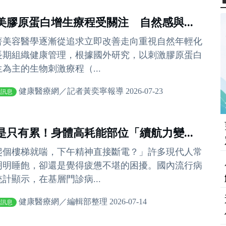
美膠原蛋白增生療程受關注 自然感與...
著美容醫學逐漸從追求立即改善走向重視自然年輕化
長期組織健康管理，根據國外研究，以刺激膠原蛋白
生為主的生物刺激療程（...
健康醫療網／記者黃奕寧報導 2026-07-23
費訊息
是只有累！身體高耗能部位「續航力變...
爬個樓梯就喘，下午精神直接斷電？」許多現代人常
明明睡飽，卻還是覺得疲憊不堪的困擾。國內流行病
統計顯示，在基層門診病...
健康醫療網／編輯部整理 2026-07-14
費訊息