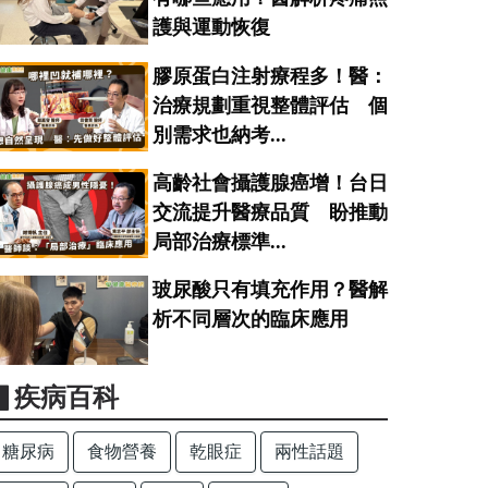
護與運動恢復
膠原蛋白注射療程多！醫：
治療規劃重視整體評估 個
別需求也納考...
高齡社會攝護腺癌增！台日
交流提升醫療品質 盼推動
局部治療標準...
玻尿酸只有填充作用？醫解
析不同層次的臨床應用
▋疾病百科
糖尿病
食物營養
乾眼症
兩性話題