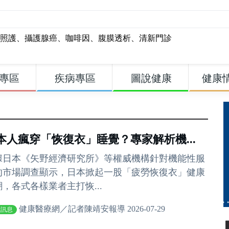
照護
、
攝護腺癌
、
咖啡因
、
腹膜透析
、
清新門診
專區
疾病專區
圖說健康
健康
本人瘋穿「恢復衣」睡覺？專家解析機...
據日本《矢野經濟研究所》等權威機構針對機能性服
的市場調查顯示，日本掀起一股「疲勞恢復衣」健康
潮，各式各樣業者主打恢...
健康醫療網／記者陳靖安報導 2026-07-29
費訊息