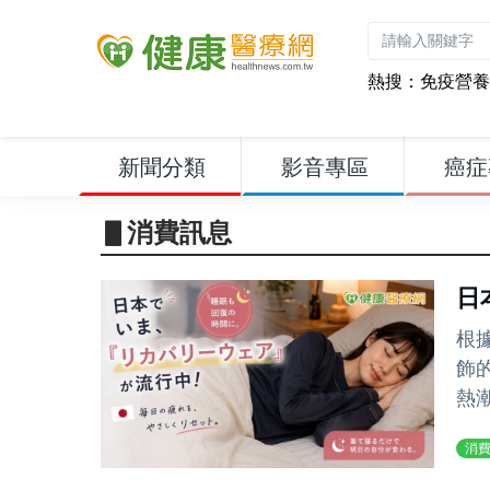
熱搜：
免疫營養
新聞分類
影音專區
癌症
▋消費訊息
日
根
飾
熱
消