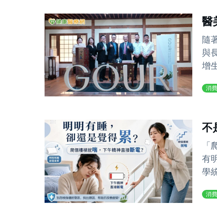
醫
隨
與
增
消
不
「
有
學
消