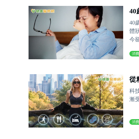
4
4
體
今卻
消
從
科
漸受
消