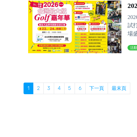
20
20
試
場盛
活
1
2
3
4
5
6
下一頁
最末頁