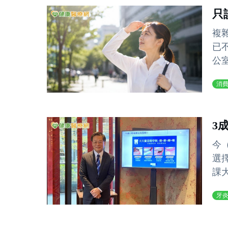
只
複
已
公
消
3
今
選
課大
牙