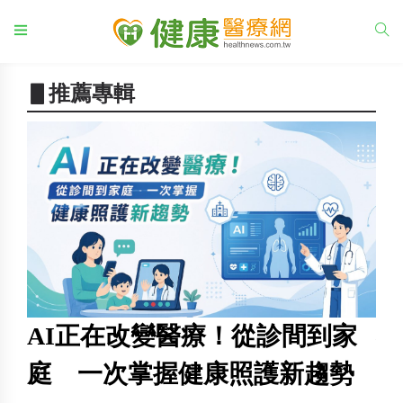
▋推薦專輯
AI正在改變醫療！從診間到家
不
庭 一次掌握健康照護新趨勢
透
與