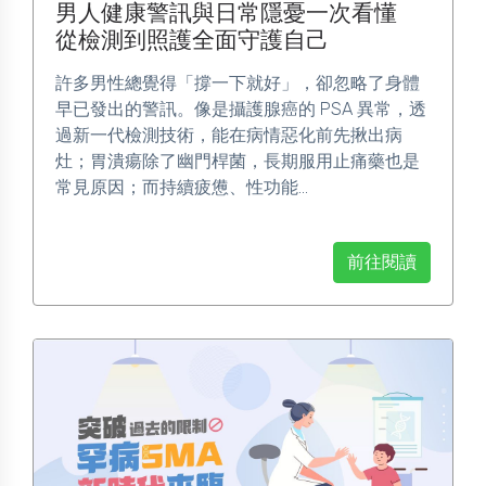
男人健康警訊與日常隱憂一次看懂
從檢測到照護全面守護自己
許多男性總覺得「撐一下就好」，卻忽略了身體
早已發出的警訊。像是攝護腺癌的 PSA 異常，透
過新一代檢測技術，能在病情惡化前先揪出病
灶；胃潰瘍除了幽門桿菌，長期服用止痛藥也是
常見原因；而持續疲憊、性功能...
前往閱讀