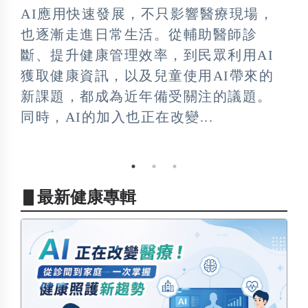
掌
AI應用快速發展，不只影響醫療現場，
血
也逐漸走進日常生活。從輔助醫師診
腎
高
斷、提升健康管理效率，到民眾利用AI
品
究
獲取健康資訊，以及兒童使用AI帶來的
血
新課題，都成為近年備受關注的議題。
護
同時，AI的加入也正在改變...
常
理
▋最新健康專輯