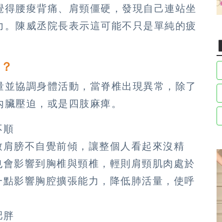
覺得腰痠背痛、肩頸僵硬，發現自己連站坐
力。陳威丞院長表示這可能不只是單純的疲
嗎？
量並協調身體活動，當脊椎出現異常，除了
內臟壓迫，或是四肢麻痺。
不順
致肩膀不自覺前傾，讓整個人看起來沒精
也會影響到胸椎與頸椎，輕則肩頸肌肉處於
一點影響胸腔擴張能力，降低肺活量，使呼
肥胖