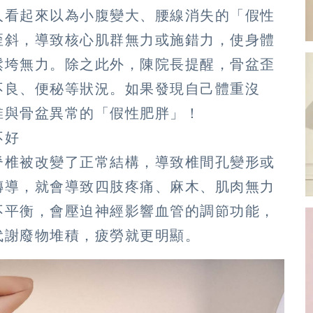
人看起來以為小腹變大、腰線消失的「假性
歪斜，導致核心肌群無力或施錯力，使身體
鬆垮無力。除之此外，陳院長提醒，骨盆歪
不良、便秘等狀況。如果發現自己體重沒
椎與骨盆異常的「假性肥胖」！
不好
脊椎被改變了正常結構，導致椎間孔變形或
傳導，就會導致四肢疼痛、麻木、肌肉無力
不平衡，會壓迫神經影響血管的調節功能，
代謝廢物堆積，疲勞就更明顯。