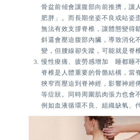
骨盆前傾會讓腹部向前推擠，讓
肥胖」。而長期坐姿不良或站姿
無法有效支撐脊椎，讓體態變得
斜還會壓迫腹部內臟，導致消化
變，但腰線卻失蹤，可能就是脊
慢性痠痛、疲勞感增加 睡都睡
脊椎是人體重要的骨骼結構，當
狹窄而壓迫到脊神經，影響神經
等症狀。同時周圍肌肉張力也會
例如血液循環不良、組織缺氧、