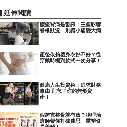
▋延伸閱讀
腰痠背痛是警訊！三個影響
脊椎狀況 別讓小痛變大病
產後依賴塑身衣好不好？從
穿戴時機到款式一次分享！
健康人生投資術：追求財務
自由 別忘了你的無形資
產！
假跨寬整骨就有效？物理治
療師帶你打破迷思 重塑修
長美腿！