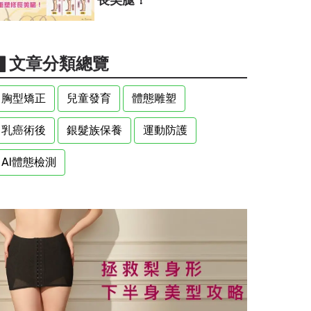
▋文章分類總覽
胸型矯正
兒童發育
體態雕塑
乳癌術後
銀髮族保養
運動防護
AI體態檢測