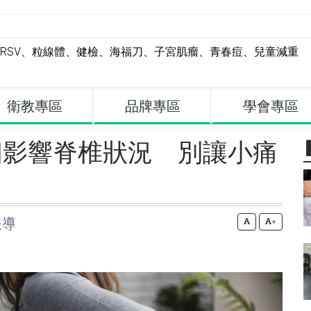
RSV
、
粒線體
、
健檢
、
海福刀
、
子宮肌瘤
、
青春痘
、
兒童減重
衛教專區
品牌專區
學會專區
個影響脊椎狀況 別讓小痛
報導
+