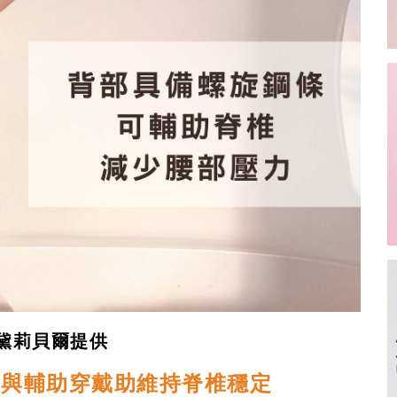
黛莉貝爾提供
吸與輔助穿戴助維持脊椎穩定