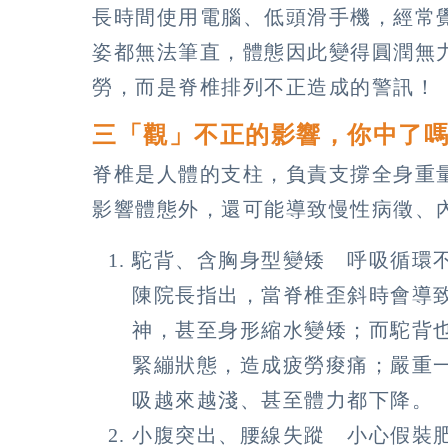
長時間使用電腦、低頭滑手機，經常
姿都無法筆直，體態因此變得圓潤無
勞，而是脊椎排列不正造成的警訊！
三「觀」不正的影響，你中了
脊椎是人體的支柱，負責支撐全身重
影響體態外，還可能導致慢性病徵、
駝背、含胸身型變矮 呼吸循環
陳院長指出，當脊椎歪斜時會導
神，甚至身形縮水變矮；而駝背
緊繃狀態，造成疲勞痠痛；嚴重
吸越來越淺、甚至體力都下降。
小腹突出、腰線失蹤 小心假裝