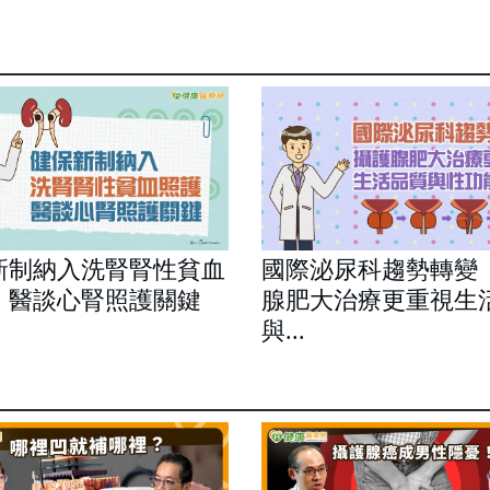
新制納入洗腎腎性貧血
國際泌尿科趨勢轉變
 醫談心腎照護關鍵
腺肥大治療更重視生
與...