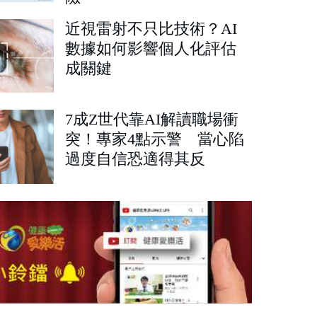
近視雷射不只比技術？AI
數據如何影響個人化評估
成關鍵
7成Z世代靠AI解讀職場衝
突！專家4點示警 當心陷
過度自信恐適得其反