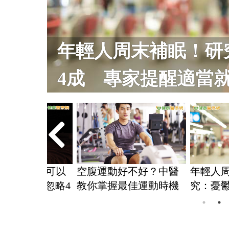
父親節重生！他確診
月治療病況穩定
父親節
動好不好？中醫
年輕人周末補眠！研
四期胰臟
握最佳運動時機
究：憂鬱症機率可能低
月治療
逾4成 專家提醒適當就
好