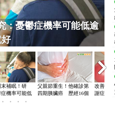
第四期胰臟癌 歷經16個
重生！他確診第
改善生活型態應對「代
大拇指痛
癌 歷經16個
謝症候群」！醫教看食
竟是「
病況穩定
品標示、量腰圍護健康
炎」惹禍