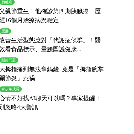
胰臟癌
父親節重生！他確診第四期胰臟癌 歷
經16個月治療病況穩定
肥胖
改善生活型態應對「代謝症候群」！醫
教看食品標示、量腰圍護健康...
關節問題
大拇指痛到無法拿鍋鏟 竟是「拇指腕掌
關節炎」惹禍
青少年成長
心情不好找AI聊天可以嗎？專家提醒：
到無法拿鍋鏟
心情不好找AI聊天可以
空腹運動
別忽略4大警訊
拇指腕掌關節
嗎？專家提醒：別忽略4
教你掌握
大警訊