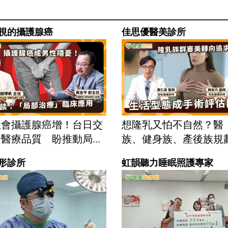
視的攝護腺癌
佳思優醫美診所
社會攝護腺癌增！台日交
想隆乳又怕不自然？醫
醫療品質 盼推動局...
族、健身族、產後族規劃重
形診所
虹韻聽力睡眠照護專家