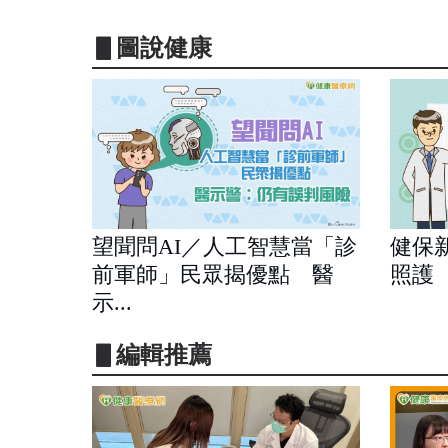
▋圖說健康
望聞問AI／人工智慧當「診
健保
前軍師」民眾揭優點 醫
照護
示...
▋編輯推薦