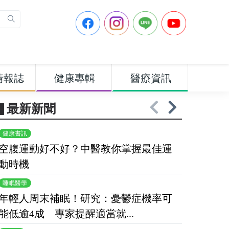
情報誌
健康專輯
醫療資訊
▋最新新聞
健康書訊
空腹運動好不好？中醫教你掌握最佳運
動時機
睡眠醫學
年輕人周末補眠！研究：憂鬱症機率可
能低逾4成 專家提醒適當就...