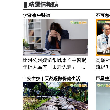
▋精選情報誌
李深浦 中醫師
不可忽
比阿公阿嬤還常喊累？中醫揭
高齡
年輕人為何「未老先衰」 ...
流提升
十安生技｜天然醱酵保健生活
巨星整