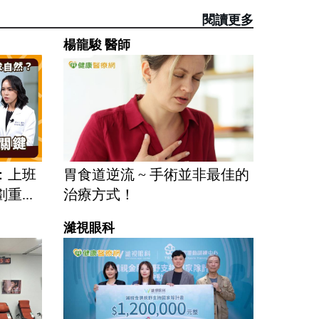
閱讀更多
楊龍駿 醫師
：上班
胃食道逆流 ~ 手術並非最佳的
...
治療方式！
濰視眼科