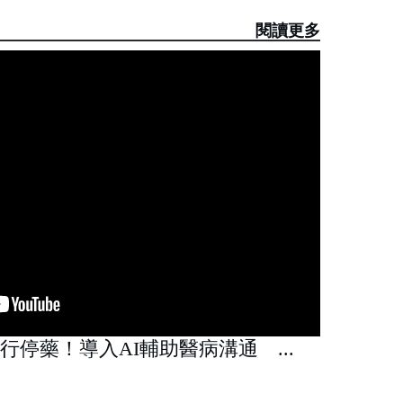
閱讀更多
行停藥！導入AI輔助醫病溝通 ...