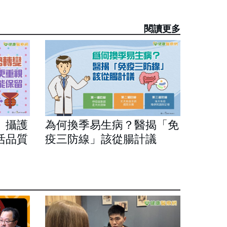
閱讀更多
 攝護
為何換季易生病？醫揭「免
活品質
疫三防線」該從腸計議