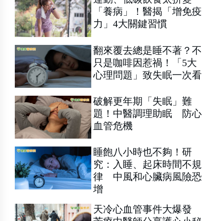
「養病」！醫揭「增免疫
力」4大關鍵習慣
翻來覆去總是睡不著？不
只是咖啡因惹禍！「5大
心理問題」致失眠一次看
破解更年期「失眠」難
題！中醫調理助眠 防心
血管危機
睡飽八小時也不夠！研
究：入睡、起床時間不規
律 中風和心臟病風險恐
增
天冷心血管事件大爆發