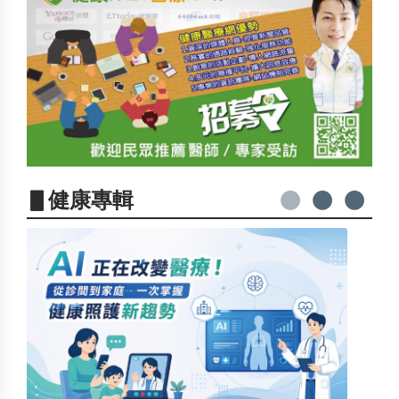
▋健康專輯