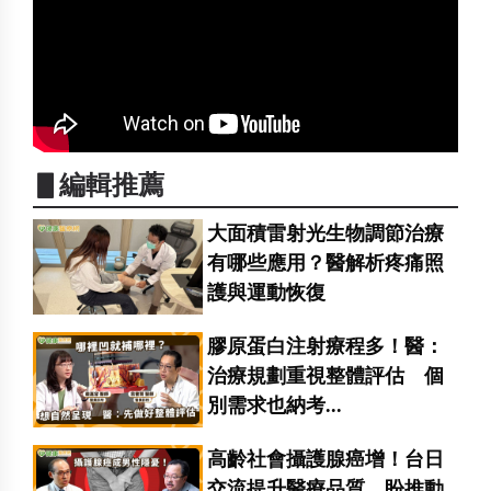
▋編輯推薦
大面積雷射光生物調節治療
有哪些應用？醫解析疼痛照
護與運動恢復
膠原蛋白注射療程多！醫：
治療規劃重視整體評估 個
別需求也納考...
高齡社會攝護腺癌增！台日
交流提升醫療品質 盼推動