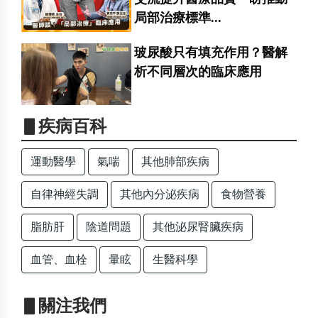
局部治療標準...
玻尿酸只有填充作用？醫解
析不同層次的臨床應用
▋疾病百科
運動醫學
氣喘
其他肺部疾病
自律神經失調
其他內分泌疾病
食物營養
脂肪肝
陰道問題
其他泌尿腎臟疾病
血管、血栓
暈眩
生醫科學
▋關注我們