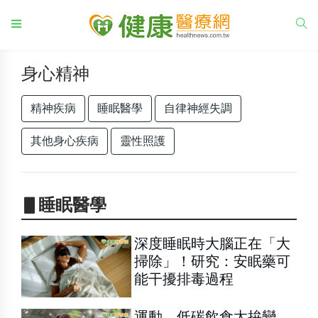
身心精神
精神疾病
睡眠醫學
自律神經失調
其他身心疾病
靈性照護
▋睡眠醫學
深度睡眠時大腦正在「大
掃除」！研究：安眠藥可
能干擾排毒過程
運動、低碳飲食太拚變