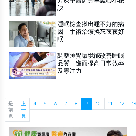
芳療中醫師分享護心小秘
訣
睡眠檢查揪出睡不好的病
因 手術治療換來夜夜好
眠
調整睡覺環境能改善睡眠
品質 進而提高日常效率
及專注力
最
上
4
5
6
7
8
9
10
11
12
1
前
一
頁
頁