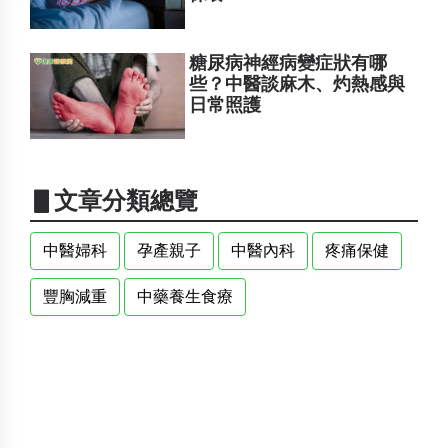
糖尿病神經病變症狀有哪
些？中醫談麻木、灼熱感與
日常照護
▋文章分類總覽
中醫婦科
孕產親子
中醫內科
疼痛保健
豐胸減重
中藥養生食療