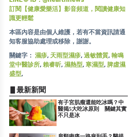
訂閱【健康愛樂活】影音頻道，閱讀健康知
識更輕鬆
本區內容是由個人維護，若有不當資訊請通
知客服協助處理或移除，謝謝。
關鍵字：
濕疹
,
天雨型濕疹
,
過敏體質
,
翰鳴
堂中醫診所
,
賴睿昕
,
濕熱型
,
寒濕型
,
脾虛濕
盛型
,
▋最新新聞
有子宮肌瘤還能吃冰嗎？中
醫揭5大吃冰原則 關鍵其實
不只是冰
肩頸痠痛一路麻到手？醫提