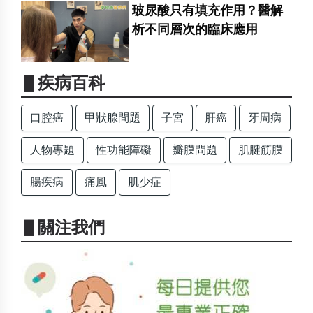
玻尿酸只有填充作用？醫解
析不同層次的臨床應用
▋疾病百科
口腔癌
甲狀腺問題
子宮
肝癌
牙周病
人物專題
性功能障礙
瓣膜問題
肌腱筋膜
腸疾病
痛風
肌少症
▋關注我們