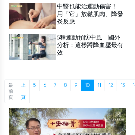
中醫也能治運動傷害！
用「它」放鬆肌肉、降發
炎反應
5種運動預防中風 國外
分析：這樣蹲降血壓最有
效
最
上
5
6
7
8
9
10
11
12
13
1
前
一
頁
頁