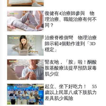
復健有4治療師參與 物
理治療、職能治療有何不
同？
治療脊椎側彎 物理治療
師示範4個動作達到「3D
穩定」
腎友吔，「胺」啦！酮酸
胺基酸療法提早預防尿毒
肌少症
起立、坐下好吃力！ 55
歲以上民眾八成下肢肌力
差具肌少風險