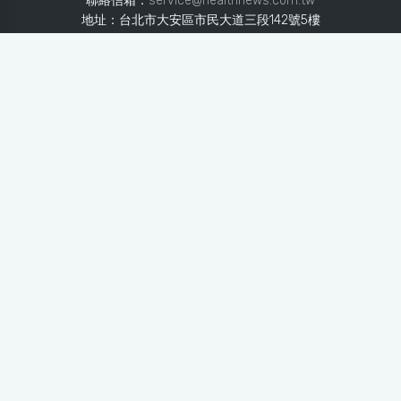
聯絡信箱：
service@healthnews.com.tw
地址：台北市大安區市民大道三段142號5樓
Line：
@healthnews
使用條款
隱私聲明
免責聲明
媒體投稿
健康醫療網
健康醫療網每日提供專業、即時、正確的健康知識、醫學新
知、用藥安全、醫療照護、專家臨床經驗，關懷婦幼、上
班、銀髮、年輕各大族群的生理、心理健康狀況，尤其對重
大疾病（糖尿病、高血壓、心臟病、各種癌症、慢性疾病
等）、養生保健、營養攝取、體重管理、減肥美容等，邀訪
各類專家做正確、客觀的剖析與分享，是民眾獲取健康照護
的最佳資訊平台。