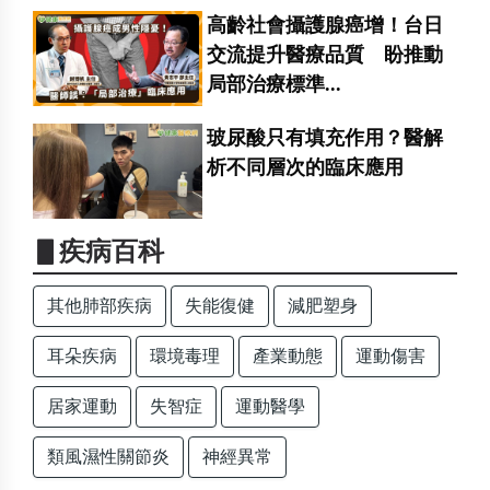
高齡社會攝護腺癌增！台日
交流提升醫療品質 盼推動
局部治療標準...
玻尿酸只有填充作用？醫解
析不同層次的臨床應用
▋疾病百科
其他肺部疾病
失能復健
減肥塑身
耳朵疾病
環境毒理
產業動態
運動傷害
居家運動
失智症
運動醫學
類風濕性關節炎
神經異常