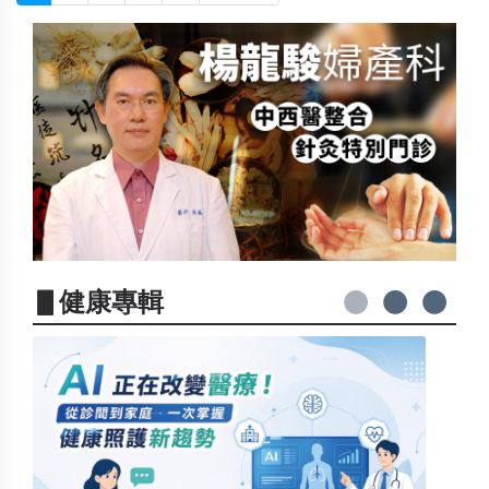
▋健康專輯