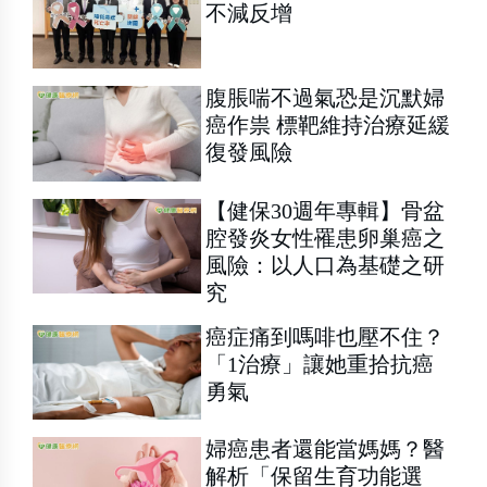
不減反增
腹脹喘不過氣恐是沉默婦
癌作祟 標靶維持治療延緩
復發風險
【健保30週年專輯】骨盆
腔發炎女性罹患卵巢癌之
風險：以人口為基礎之研
究
癌症痛到嗎啡也壓不住？
「1治療」讓她重拾抗癌
勇氣
婦癌患者還能當媽媽？醫
解析「保留生育功能選