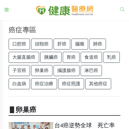
癌症專區
口腔癌
頭頸癌
肝癌
腦瘤
肺癌
大腸直腸癌
胰臟癌
胃癌
食道癌
乳癌
子宮癌
卵巢癌
攝護腺癌
淋巴癌
白血病
癌症治療
癌症照護
其他癌症
▋卵巢癌
台4癌逆勢全球 死亡率