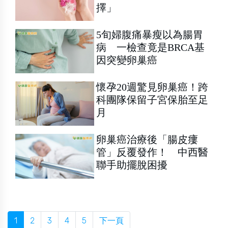
擇」
5旬婦腹痛暴瘦以為腸胃
病 一檢查竟是BRCA基
因突變卵巢癌
懷孕20週驚見卵巢癌！跨
科團隊保留子宮保胎至足
月
卵巢癌治療後「腸皮瘻
管」反覆發作！ 中西醫
聯手助擺脫困擾
1
2
3
4
5
下一頁