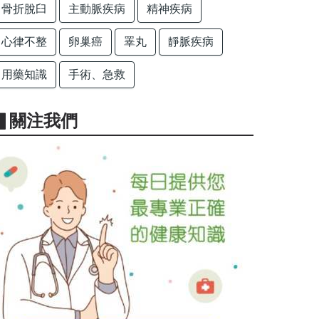
骨折脫臼
主動脈疾病
精神疾病
心律不整
卵巢癌
睪丸
靜脈疾病
用藥知識
手術、急救
▋關注我們