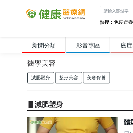
熱搜：
免疫營養
新聞分類
影音專區
癌症
醫學美容
減肥塑身
整形美容
美容保養
▋減肥塑身
體