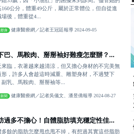
小姐33歲，因「小油肚」的困擾來到診間。儘管她的
高160公分，體重49公斤，屬於正常體位，但自從進
場後，體重從4...
健康醫療網／記者王冠廷報導 2024-09-05
肥塑身
下巴、馬鞍肉、掰掰袖好難瘦怎麼辦？...
天來臨，衣著越來越清涼，但又擔心身材的不完美無
遁形，許多人會趁這時減重、雕塑身材，不過雙下
、副乳、馬鞍肉、掰掰袖等...
健康醫療網／記者吳儀文、潘昱僑報導 2024-08-27
音新聞
肪過多不擔心！自體脂肪填充穩定性佳...
體多餘的脂肪怎麼甩也甩不掉，有想過其實這些脂肪