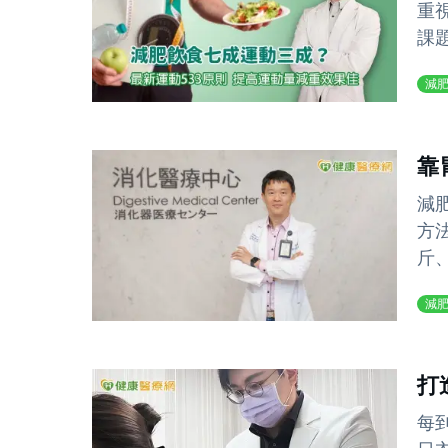
重
課
減
靠
減
方
斤、
減
打
每