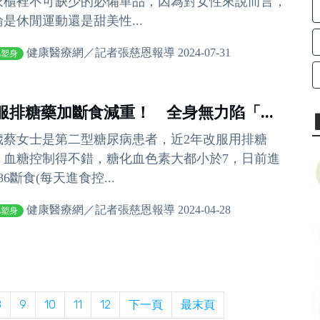
衣櫃裡不可缺少的必備單品，因為對女性來說而言，
論是休閒運動還是甜美性...
健康醫療網／記者張慈恩報導 2024-07-31
肥塑身
服排糖藥加斷食減重！ 全身無力陷「...
4歲蔡女士是第二型糖尿病患者，近2年改服用排糖
，血糖控制得不錯，糖化血色素大都小於7，日前進
86斷食(每天進食控...
健康醫療網／記者張慈恩報導 2024-04-28
肥塑身
8
9
10
11
12
下一頁
最末頁