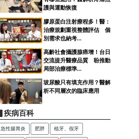
護與運動恢復
膠原蛋白注射療程多！醫：
治療規劃重視整體評估 個
別需求也納考...
高齡社會攝護腺癌增！台日
交流提升醫療品質 盼推動
局部治療標準...
玻尿酸只有填充作用？醫解
析不同層次的臨床應用
▋疾病百科
急性腸胃炎
肥胖
植牙、假牙