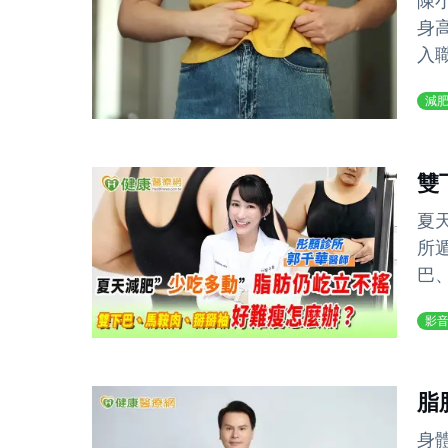
陳
身
入職
減
雙
夏
所
巴
影
脂
身