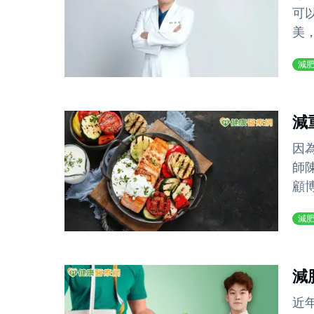
可
美
減
減
因
師
顧博
減
減
近