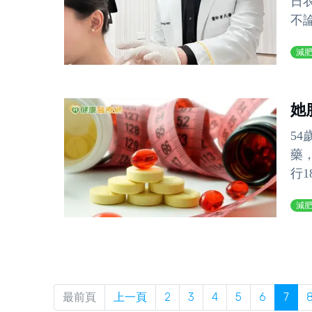
日
不
減
她
5
藥
行1
減
最前頁
上一頁
2
3
4
5
6
7