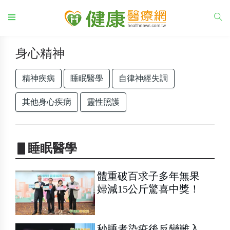
身心精神
精神疾病
睡眠醫學
自律神經失調
其他身心疾病
靈性照護
▋睡眠醫學
體重破百求子多年無果
婦減15公斤驚喜中獎！
秒睡者染疫後反變難入