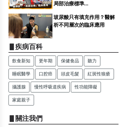
局部治療標準...
玻尿酸只有填充作用？醫解
析不同層次的臨床應用
▋疾病百科
飲食新知
更年期
保健食品
聽力
睡眠醫學
口腔癌
頭皮毛髮
紅斑性狼瘡
攝護腺
慢性呼吸道疾病
性功能障礙
家庭親子
▋關注我們