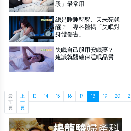
段」最常用
總是睡睡醒醒、天未亮就
醒？ 專科醫揭「失眠對
身體傷害」
失眠自己服用安眠藥？
建議就醫確保睡眠品質
最
上
13
14
15
16
17
18
19
20
2
前
一
頁
頁