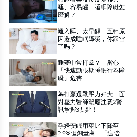
睡、容易醒 睡眠障礙怎
麼解？
難入睡、太早醒 五種原
因造成睡眠障礙，你踩雷
了嗎？
睡夢中常打拳？ 當心
「快速動眼期睡眠行為障
礙」危害
為打贏選戰壓力好大 面
對壓力醫師籲應注意2警
訊掌握3要點！
孕婦安眠用藥比下降至
2.9%但劑量高 「這階