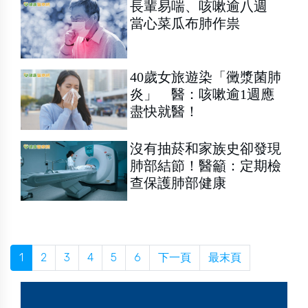
長輩易喘、咳嗽逾八週
當心菜瓜布肺作祟
40歲女旅遊染「黴漿菌肺
炎」 醫：咳嗽逾1週應
盡快就醫！
沒有抽菸和家族史卻發現
肺部結節！醫籲：定期檢
查保護肺部健康
1
2
3
4
5
6
下一頁
最末頁