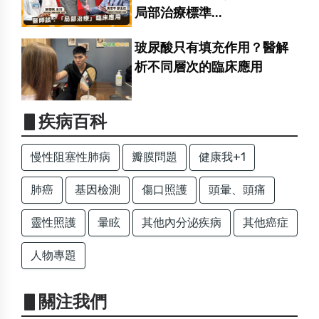
局部治療標準...
玻尿酸只有填充作用？醫解
析不同層次的臨床應用
▋疾病百科
慢性阻塞性肺病
瓣膜問題
健康我+1
肺癌
基因檢測
傷口照護
頭暈、頭痛
靈性照護
暈眩
其他內分泌疾病
其他癌症
人物專題
▋關注我們