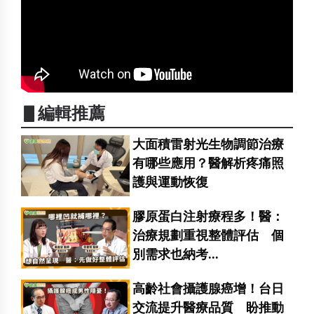
▋編輯推薦
大面積雷射光生物調節治療
有哪些應用？醫解析疼痛照
護與運動恢復
膠原蛋白注射療程多！醫：
治療規劃重視整體評估 個
別需求也納考...
高齡社會攝護腺癌增！台日
交流提升醫療品質 盼推動