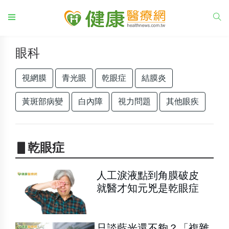
眼科
視網膜
青光眼
乾眼症
結膜炎
黃斑部病變
白內障
視力問題
其他眼疾
▋乾眼症
人工淚液點到角膜破皮
就醫才知元兇是乾眼症
只談藍光還不夠？「複雜