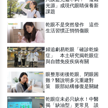
光源」成現代眼睛保養新
課題
乾眼不是突然發作 這些
生活習慣正悄悄傷眼
婦追劇易乾眼「確診乾燥
症」 本土研究揭乾眼症
與自體免疫疾病有關
眼整形術後乾眼、閉眼困
難？醫說明多元重建對
策 眼部結構修復是關鍵
乾眼症未必只缺水！中醫
揭「缺油型」更常見 談