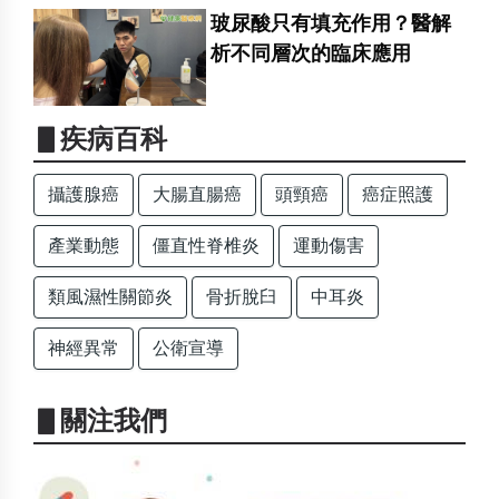
玻尿酸只有填充作用？醫解
析不同層次的臨床應用
▋疾病百科
攝護腺癌
大腸直腸癌
頭頸癌
癌症照護
產業動態
僵直性脊椎炎
運動傷害
類風濕性關節炎
骨折脫臼
中耳炎
神經異常
公衛宣導
▋關注我們