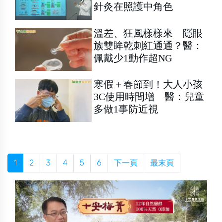
針灸在照護中角色
溫差、狂風樣樣來 隱眼
族雙眸乾刺紅通通？醫：
佩戴少1動作超NG
寒假＋春節到！大人小孩
3C使用時間增 醫：兒童
多做1事防近視
1
2
3
4
5
6
下一頁
最末頁