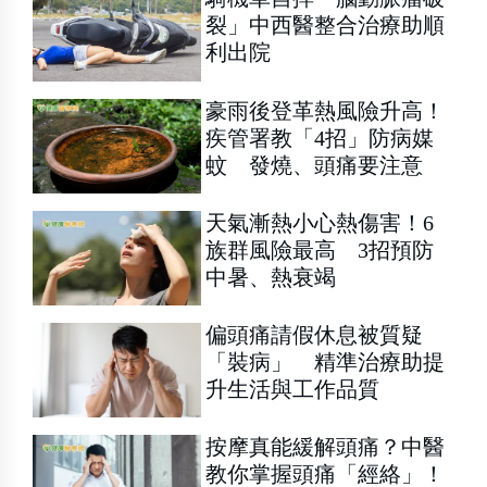
裂」中西醫整合治療助順
利出院
豪雨後登革熱風險升高！
疾管署教「4招」防病媒
蚊 發燒、頭痛要注意
天氣漸熱小心熱傷害！6
族群風險最高 3招預防
中暑、熱衰竭
偏頭痛請假休息被質疑
「裝病」 精準治療助提
升生活與工作品質
按摩真能緩解頭痛？中醫
教你掌握頭痛「經絡」！