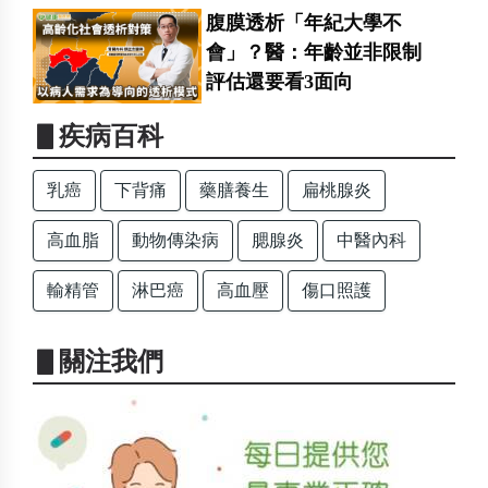
腹膜透析「年紀大學不
會」？醫：年齡並非限制
評估還要看3面向
▋疾病百科
乳癌
下背痛
藥膳養生
扁桃腺炎
高血脂
動物傳染病
腮腺炎
中醫內科
輸精管
淋巴癌
高血壓
傷口照護
▋關注我們