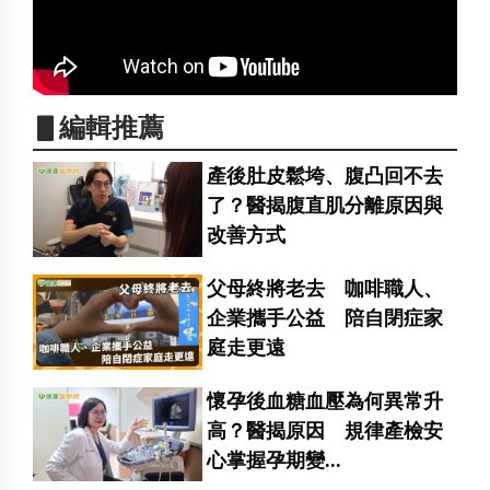
▋編輯推薦
產後肚皮鬆垮、腹凸回不去
了？醫揭腹直肌分離原因與
改善方式
父母終將老去 咖啡職人、
企業攜手公益 陪自閉症家
庭走更遠
懷孕後血糖血壓為何異常升
高？醫揭原因 規律產檢安
心掌握孕期變...