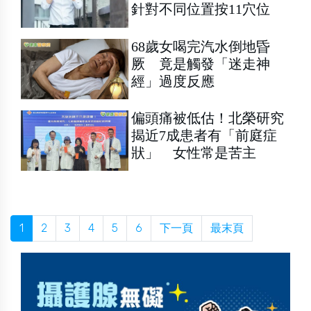
針對不同位置按11穴位
68歲女喝完汽水倒地昏
厥 竟是觸發「迷走神
經」過度反應
偏頭痛被低估！北榮研究
揭近7成患者有「前庭症
狀」 女性常是苦主
1
2
3
4
5
6
下一頁
最末頁