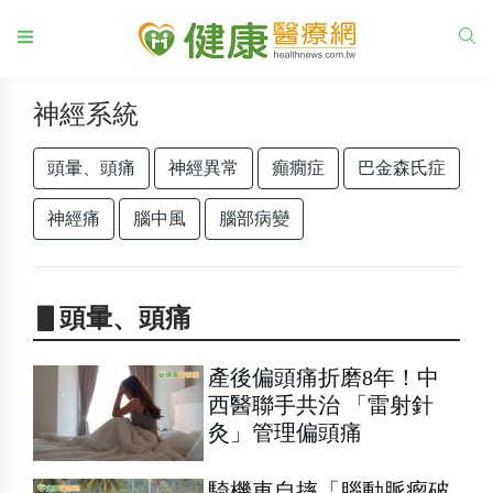
神經系統
頭暈、頭痛
神經異常
癲癇症
巴金森氏症
神經痛
腦中風
腦部病變
▋頭暈、頭痛
產後偏頭痛折磨8年！中
西醫聯手共治 「雷射針
灸」管理偏頭痛
騎機車自摔「腦動脈瘤破