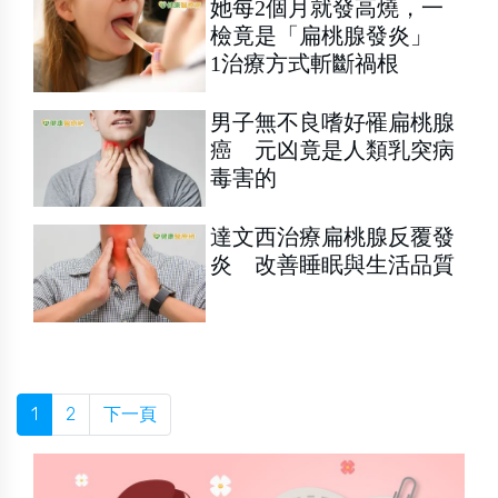
她每2個月就發高燒，一
檢竟是「扁桃腺發炎」
1治療方式斬斷禍根
男子無不良嗜好罹扁桃腺
癌 元凶竟是人類乳突病
毒害的
達文西治療扁桃腺反覆發
炎 改善睡眠與生活品質
1
2
下一頁