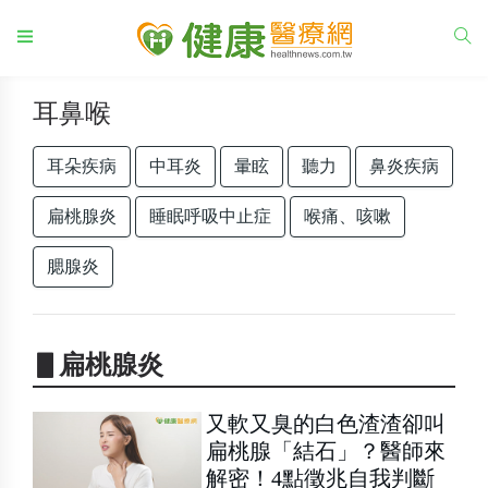
耳鼻喉
耳朵疾病
中耳炎
暈眩
聽力
鼻炎疾病
扁桃腺炎
睡眠呼吸中止症
喉痛、咳嗽
腮腺炎
▋扁桃腺炎
又軟又臭的白色渣渣卻叫
扁桃腺「結石」？醫師來
解密！4點徵兆自我判斷