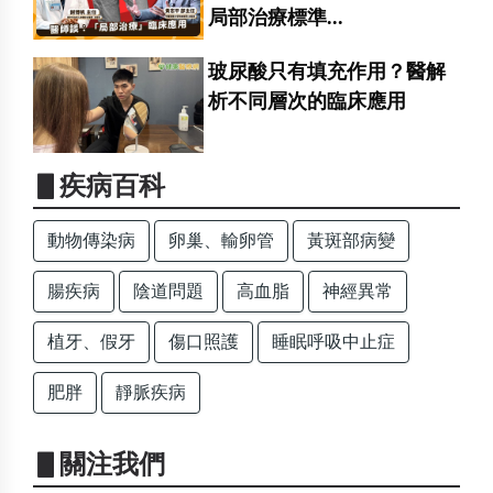
局部治療標準...
玻尿酸只有填充作用？醫解
析不同層次的臨床應用
▋疾病百科
動物傳染病
卵巢、輸卵管
黃斑部病變
腸疾病
陰道問題
高血脂
神經異常
植牙、假牙
傷口照護
睡眠呼吸中止症
肥胖
靜脈疾病
▋關注我們