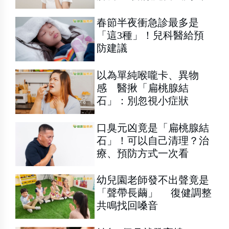
春節半夜衝急診最多是
「這3種」！兒科醫給預
防建議
以為單純喉嚨卡、異物
感 醫揪「扁桃腺結
石」：別忽視小症狀
口臭元凶竟是「扁桃腺結
石」！可以自己清理？治
療、預防方式一次看
幼兒園老師發不出聲竟是
「聲帶長繭」 復健調整
共鳴找回嗓音