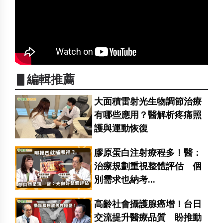
▋編輯推薦
大面積雷射光生物調節治療
有哪些應用？醫解析疼痛照
護與運動恢復
膠原蛋白注射療程多！醫：
治療規劃重視整體評估 個
別需求也納考...
高齡社會攝護腺癌增！台日
交流提升醫療品質 盼推動