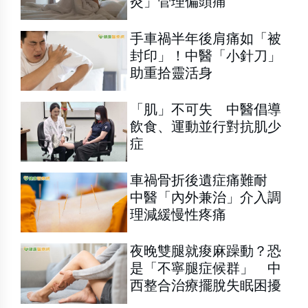
灸」管理偏頭痛
手車禍半年後肩痛如「被
封印」！中醫「小針刀」
助重拾靈活身
「肌」不可失 中醫倡導
飲食、運動並行對抗肌少
症
車禍骨折後遺症痛難耐
中醫「內外兼治」介入調
理減緩慢性疼痛
夜晚雙腿就痠麻躁動？恐
是「不寧腿症候群」 中
西整合治療擺脫失眠困擾