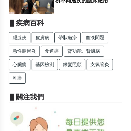
析不同層次的臨床應用
▋疾病百科
腮腺炎
皮膚病
帶狀疱疹
血液問題
急性腸胃炎
食道癌
腎功能、腎臟病
心臟病
基因檢測
銀髮照顧
支氣管炎
乳癌
▋關注我們