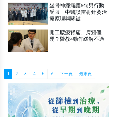
坐骨神經痛讓6旬男行動
受限 中醫談雷射針灸治
療原理與關鍵
開工腰痠背痛、肩頸僵
硬？醫教4動作緩解不適
1
2
3
4
5
6
下一頁
最末頁