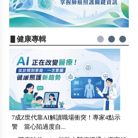
▋健康專輯
7成Z世代靠AI解讀職場衝突！專家4點示
警 當心陷過度自...