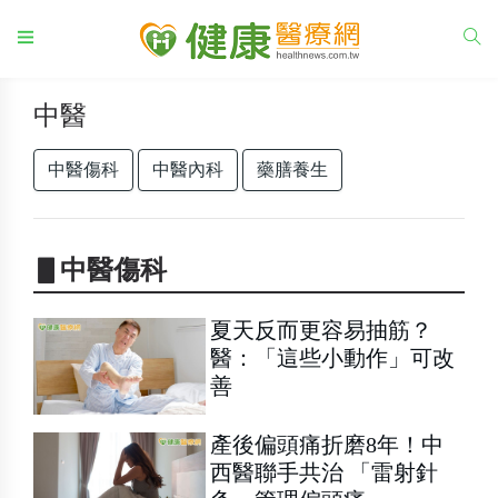
中醫
中醫傷科
中醫內科
藥膳養生
▋中醫傷科
夏天反而更容易抽筋？
醫：「這些小動作」可改
善
產後偏頭痛折磨8年！中
西醫聯手共治 「雷射針