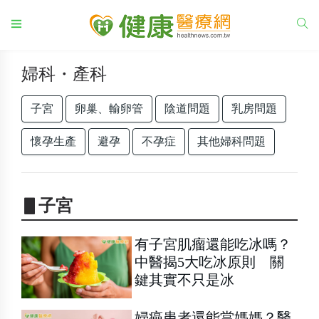
婦科・產科
子宮
卵巢、輸卵管
陰道問題
乳房問題
懷孕生產
避孕
不孕症
其他婦科問題
▋子宮
有子宮肌瘤還能吃冰嗎？
中醫揭5大吃冰原則 關
鍵其實不只是冰
婦癌患者還能當媽媽？醫