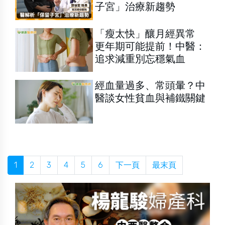
子宮」治療新趨勢
「瘦太快」釀月經異常
更年期可能提前！中醫：
追求減重別忘穩氣血
經血量過多、常頭暈？中
醫談女性貧血與補鐵關鍵
1
2
3
4
5
6
下一頁
最末頁