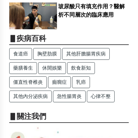
玻尿酸只有填充作用？醫解
析不同層次的臨床應用
▋疾病百科
食道癌
胸壁肋膜
其他肝膽腸胃疾病
藥膳養生
休閒娛樂
飲食新知
僵直性脊椎炎
癲癇症
乳癌
其他內分泌疾病
急性腸胃炎
心律不整
▋關注我們