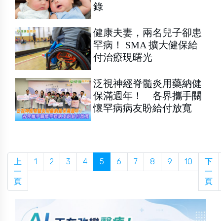
錄
健康夫妻，兩名兒子卻患
罕病！ SMA 擴大健保給
付治療現曙光
泛視神經脊髓炎用藥納健
保滿週年！ 各界攜手關
懷罕病病友盼給付放寬
上
1
2
3
4
5
6
7
8
9
10
下
一
一
頁
頁