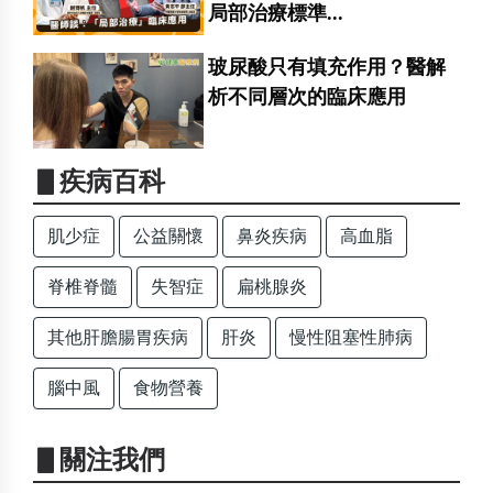
局部治療標準...
玻尿酸只有填充作用？醫解
析不同層次的臨床應用
▋疾病百科
肌少症
公益關懷
鼻炎疾病
高血脂
脊椎脊髓
失智症
扁桃腺炎
其他肝膽腸胃疾病
肝炎
慢性阻塞性肺病
腦中風
食物營養
▋關注我們