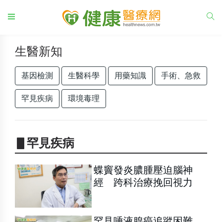
生醫新知
基因檢測
生醫科學
用藥知識
手術、急救
罕見疾病
環境毒理
▋罕見疾病
蝶竇發炎膿腫壓迫腦神
經 跨科治療挽回視力
罕見唾液腺癌追蹤困難