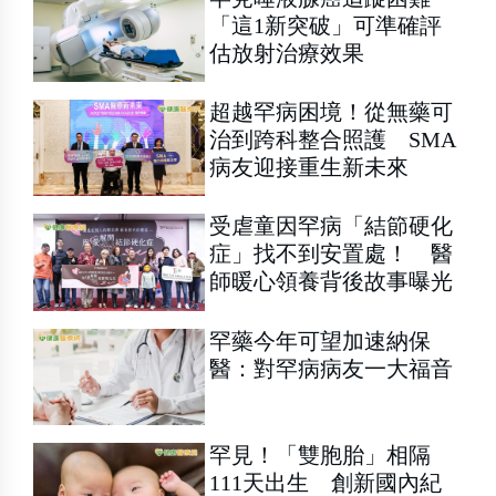
「這1新突破」可準確評
估放射治療效果
超越罕病困境！從無藥可
治到跨科整合照護 SMA
病友迎接重生新未來
受虐童因罕病「結節硬化
症」找不到安置處！ 醫
師暖心領養背後故事曝光
罕藥今年可望加速納保
醫：對罕病病友一大福音
罕見！「雙胞胎」相隔
111天出生 創新國內紀