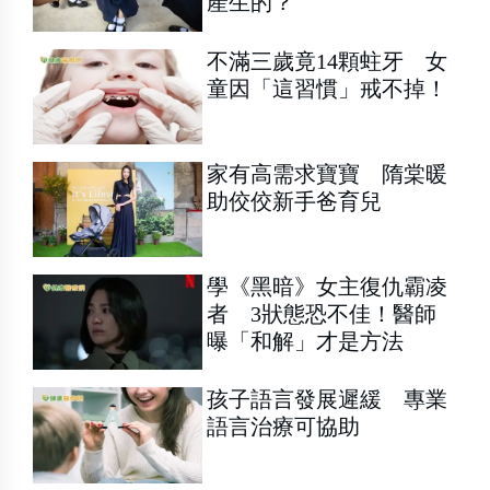
產生的？
不滿三歲竟14顆蛀牙 女
童因「這習慣」戒不掉！
家有高需求寶寶 隋棠暖
助佼佼新手爸育兒
學《黑暗》女主復仇霸凌
者 3狀態恐不佳！醫師
曝「和解」才是方法
孩子語言發展遲緩 專業
語言治療可協助