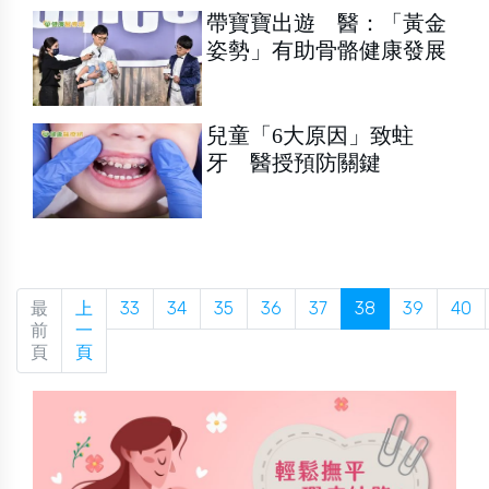
帶寶寶出遊 醫：「黃金
姿勢」有助骨骼健康發展
兒童「6大原因」致蛀
牙 醫授預防關鍵
最
上
33
34
35
36
37
38
39
40
前
一
頁
頁