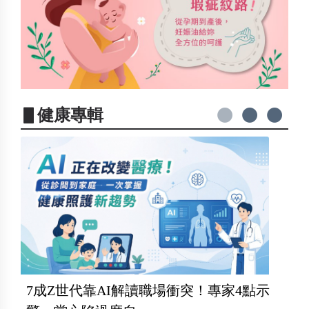
▋健康專輯
7成Z世代靠AI解讀職場衝突！專家4點示