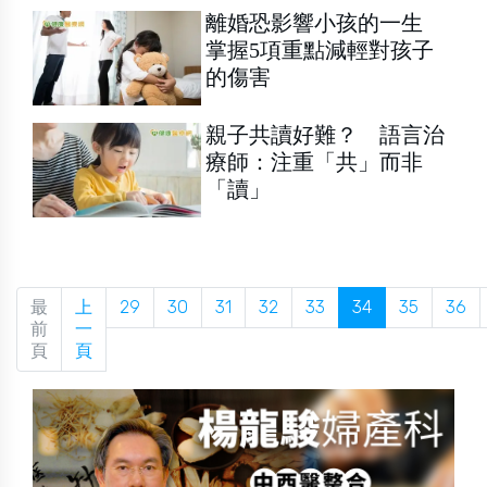
離婚恐影響小孩的一生
掌握5項重點減輕對孩子
的傷害
親子共讀好難？ 語言治
療師：注重「共」而非
「讀」
最
上
29
30
31
32
33
34
35
36
前
一
頁
頁