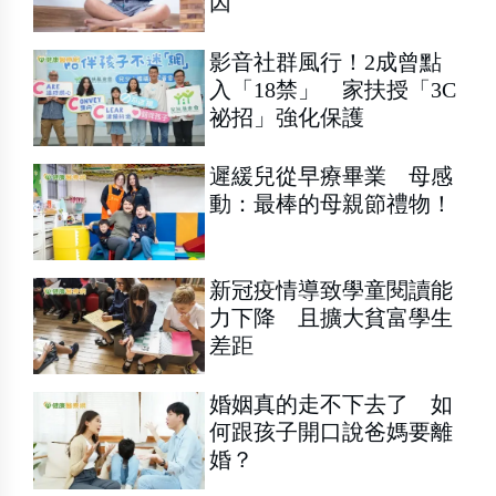
因
影音社群風行！2成曾點
入「18禁」 家扶授「3C
祕招」強化保護
遲緩兒從早療畢業 母感
動：最棒的母親節禮物！
新冠疫情導致學童閱讀能
力下降 且擴大貧富學生
差距
婚姻真的走不下去了 如
何跟孩子開口說爸媽要離
婚？