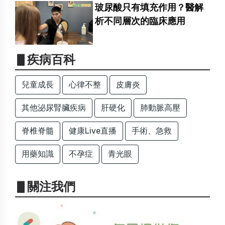
玻尿酸只有填充作用？醫解
析不同層次的臨床應用
▋疾病百科
兒童成長
心律不整
皮膚炎
其他泌尿腎臟疾病
肝硬化
肺動脈高壓
脊椎脊髓
健康Live直播
手術、急救
用藥知識
不孕症
青光眼
▋關注我們