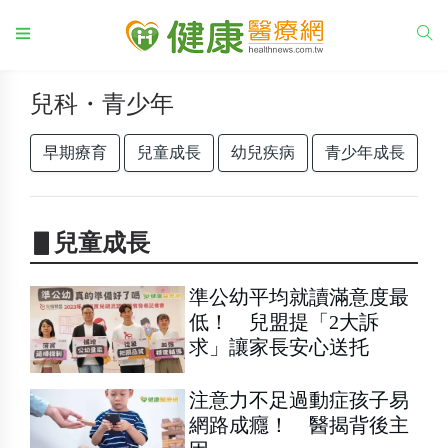
兒科・青少年
早期療育
兒童成長
幼兒疾病
青少年成長
▋兒童成長
準公幼平均就讀滿意度最
低！ 兒盟提「2大訴
求」讓家長安心送托
注意力不足過動症孩子易
網路成癮！ 醫揭背後主