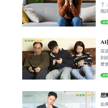
了
能
健
A
當
刻
麼
健
想
如