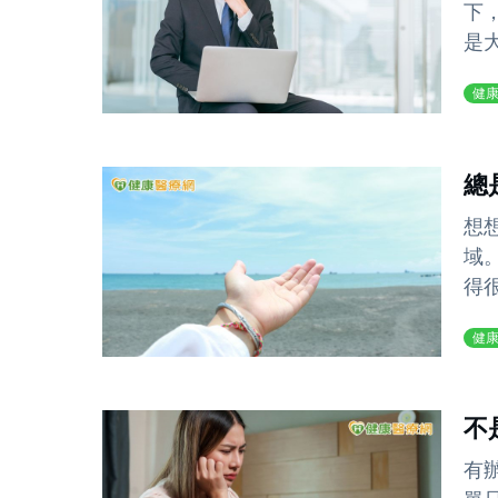
下
是大
健
總
想
域
得
健
不
有