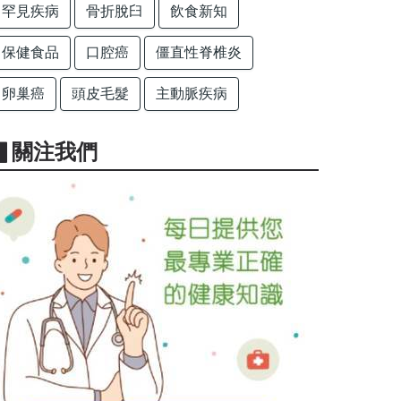
罕見疾病
骨折脫臼
飲食新知
保健食品
口腔癌
僵直性脊椎炎
卵巢癌
頭皮毛髮
主動脈疾病
▋關注我們