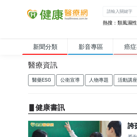
熱搜：
類風濕性
新聞分類
影音專區
癌症
醫療資訊
醫藥ESG
公衛宣導
人物專題
活動講
▋健康書訊
誇