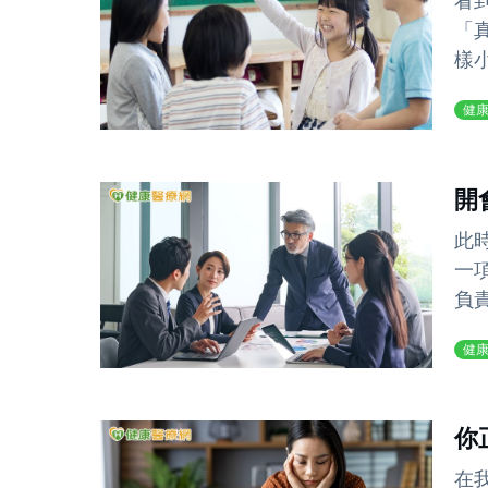
看
「
樣
健
開
此
一
負
健
你
在