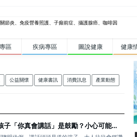
關節炎
、
免疫營養照護
、
子癲前症
、
攝護腺癌
、
咖啡因
專區
疾病專區
圖說健康
健康
座
公益關懷
健康書訊
消費訊息
產業動態
孩子「你真會講話」是鼓勵？小心可能...