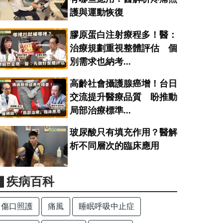
護與運動恢復
膠原蛋白注射療程多！醫：
治療規劃重視整體評估 個
別需求也納考...
高齡社會攝護腺癌增！台日
交流提升醫療品質 盼推動
局部治療標準...
玻尿酸只有填充作用？醫解
析不同層次的臨床應用
▋疾病百科
傷口照護
痛風
睡眠呼吸中止症