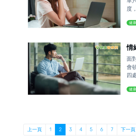
單
度
健
情
面
會
四
健
上一頁
1
2
3
4
5
6
7
下一頁