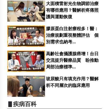
大面積雷射光生物調節治療
有哪些應用？醫解析疼痛照
護與運動恢復
膠原蛋白注射療程多！醫：
治療規劃重視整體評估 個
別需求也納考...
高齡社會攝護腺癌增！台日
交流提升醫療品質 盼推動
局部治療標準...
玻尿酸只有填充作用？醫解
析不同層次的臨床應用
▋疾病百科