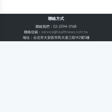
聯絡方式
聯絡我們：02-2394-0168
聯絡信箱：
service@healthnews.com.tw
地址：台北市大安區市民大道三段142號5樓
Line：
@healthnews
使用條款
隱私聲明
免責聲明
媒體投稿
健康醫療網
健康醫療網每日提供專業、即時、正確的健康知識、醫學新
知、用藥安全、醫療照護、專家臨床經驗，關懷婦幼、上
班、銀髮、年輕各大族群的生理、心理健康狀況，尤其對重
大疾病（糖尿病、高血壓、心臟病、各種癌症、慢性疾病
等）、養生保健、營養攝取、體重管理、減肥美容等，邀訪