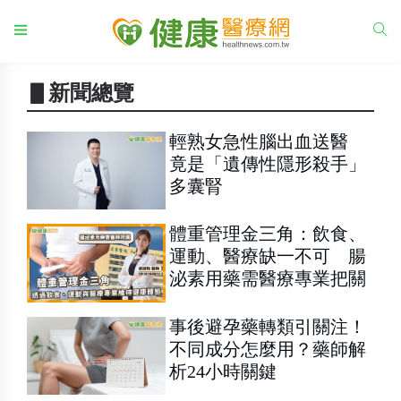
▋新聞總覽
輕熟女急性腦出血送醫
竟是「遺傳性隱形殺手」
多囊腎
體重管理金三角：飲食、
運動、醫療缺一不可 腸
泌素用藥需醫療專業把關
事後避孕藥轉類引關注！
不同成分怎麼用？藥師解
析24小時關鍵