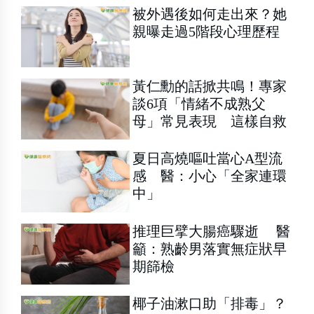
被外遇後如何走出來？她
親曝走過5階段心理歷程
黃仁勳的話掀共鳴！專家
談6項「情緒不成熟父
母」常見表現 這樣自救
夏日高燒嘔吐當心A型流
感 醫：小心「全家連環
中」
推理巨擘大腸癌驟逝 醫
籲：熟齡男落實無症狀早
期篩檢
椰子油漱口助「排毒」？