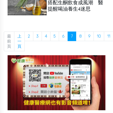
搭配生酮飲食成風潮 醫
提醒喝油養生4迷思
最
上
2
3
4
5
6
7
8
9
10
11
前
一
頁
頁