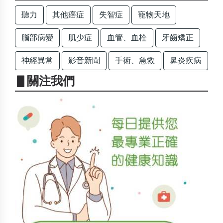
聽力
其他癌症
失智症
寵物天地
腦部病變
肌少症
血管、血栓
牙齒矯正
神經異常
影音新聞
手術、急救
鼻炎疾病
▋關注我們