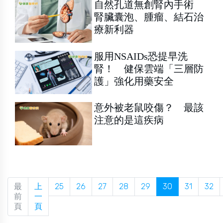
自然孔道無創腎內手術
腎臟囊泡、腫瘤、結石治
療新利器
服用NSAIDs恐提早洗
腎！ 健保雲端「三層防
護」強化用藥安全
意外被老鼠咬傷？ 最該
注意的是這疾病
最
上
25
26
27
28
29
30
31
32
前
一
頁
頁