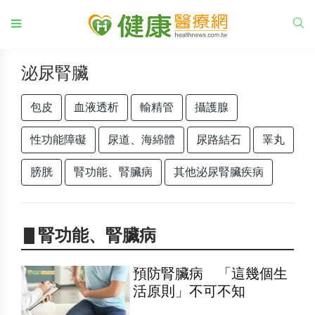
泌尿腎臟
包皮
血液透析
輸精管
攝護腺
性功能障礙
尿道、海綿體
尿路結石
睪丸
膀胱
腎功能、腎臟病
其他泌尿腎臟疾病
▋腎功能、腎臟病
預防腎臟病 「這幾個生
活原則」不可不知