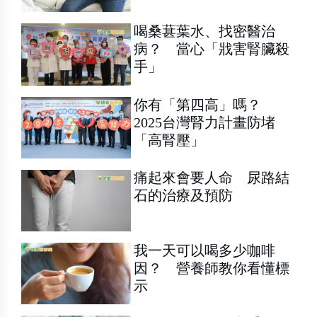
喝桑葚葉水、找密醫治
病？ 當心「戕害腎臟殺
手」
你有「第四高」嗎？
2025台灣腎力計畫防堵
「高腎壓」
痛起來會要人命 尿路結
石的治療及預防
我一天可以喝多少咖啡
因？ 營養師教你看懂標
示