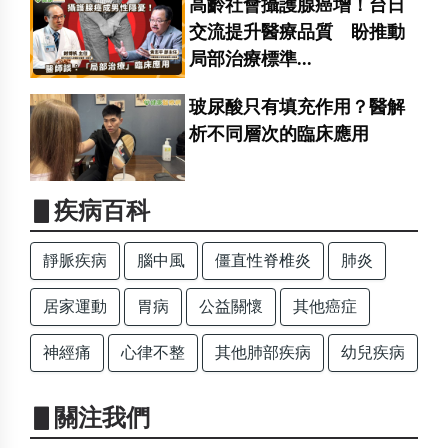
高齡社會攝護腺癌增！台日
交流提升醫療品質 盼推動
局部治療標準...
玻尿酸只有填充作用？醫解
析不同層次的臨床應用
▋疾病百科
靜脈疾病
腦中風
僵直性脊椎炎
肺炎
居家運動
胃病
公益關懷
其他癌症
神經痛
心律不整
其他肺部疾病
幼兒疾病
▋關注我們