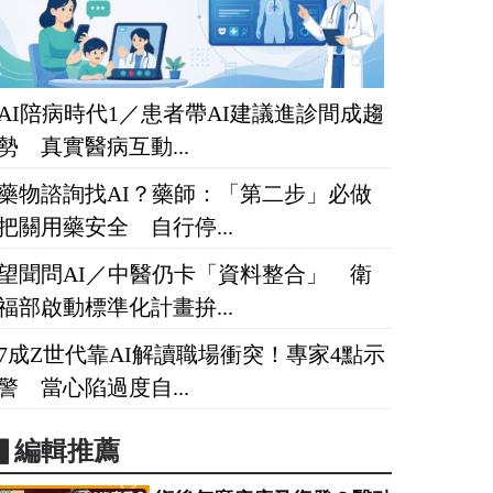
AI陪病時代1／患者帶AI建議進診間成趨
勢 真實醫病互動...
藥物諮詢找AI？藥師：「第二步」必做
把關用藥安全 自行停...
望聞問AI／中醫仍卡「資料整合」 衛
福部啟動標準化計畫拚...
7成Z世代靠AI解讀職場衝突！專家4點示
警 當心陷過度自...
▋編輯推薦