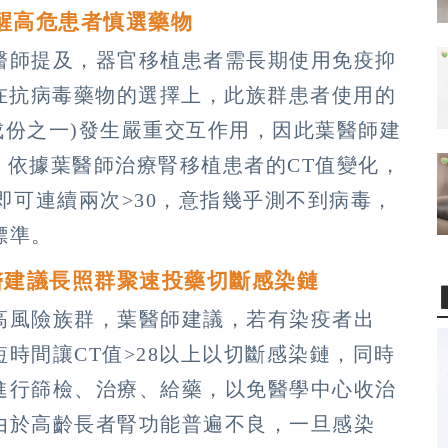
提醒高危患者慎選藥物
醫師提及，器官移植患者需長期使用免疫抑
在抗病毒藥物的選擇上，此族群患者使用的
lovid成份之一)發生嚴重交互作用，因此葉醫師建
互作用。依據葉醫師治療腎移植患者的CT值變化，
CT值即可連續兩次>30，意指幾乎測不到病毒，
標準。
醫建議長照群聚速投藥切斷感染鏈
高風險族群，葉醫師建議，若有染疫者出
時間讓CT值>28以上以切斷感染鏈，同時
進行篩檢、治療、給藥，以免醫學中心收治
由於高齡長者腎功能普遍不良，一旦感染