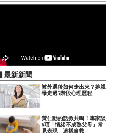
▋最新新聞
被外遇後如何走出來？她親
曝走過5階段心理歷程
黃仁勳的話掀共鳴！專家談
6項「情緒不成熟父母」常
見表現 這樣自救