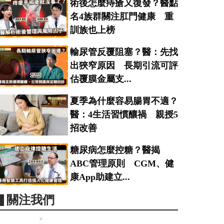
術後怎麼痔瘡又復發？醫點
名4族群關注肛門健康 重
訓族也上榜
輸尿管反覆阻塞？醫：先找
出狹窄原因 長期引流可評
估覆膜金屬支...
夏季為什麼容易腸胃不適？
醫：4生活習慣釀禍 親授5
招改善
糖尿病怎麼控糖？醫揭
ABC管理原則 CGM、健
康App助建立...
▋關注我們