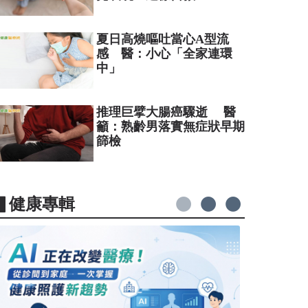
夏日高燒嘔吐當心A型流
感 醫：小心「全家連環
中」
推理巨擘大腸癌驟逝 醫
籲：熟齡男落實無症狀早期
篩檢
▋健康專輯