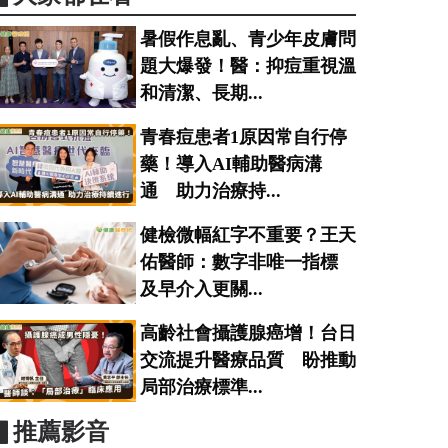
暑假作息亂、青少年皮膚問
題大爆發！醫：抑痘重視溫
和清潔、長期...
青春痘患者1原因常自行停
藥！導入AI輔助醫病溝
通 助力治療持...
健檢微幅紅字不重要？王天
佑醫師：數字非唯一指標
及早介入更關...
高齡社會攝護腺癌增！台日
交流提升醫療品質 盼推動
局部治療標準...
▋推薦影音