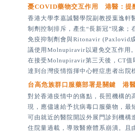
憂COVID藥物交互作用 港醫：
香港大學李嘉誠醫學院副教授葉逸軒
制劑控制排斥，產生“長新冠”現象；
免疫抑制劑會與Ritonavir (Pax
議使用Molnupiravir以避免交
在接受Molnupiravir第三天後，
達到台灣疫情指揮中心輕症患者出院
台高危族群口服藥部署是關鍵 港
對於香港疫情中的痛點，長照機構的
現，應儘速給予抗病毒口服藥物，最短
可由就近的醫院開設外展門診到機構
住院量過載，導致醫療體系崩潰。且