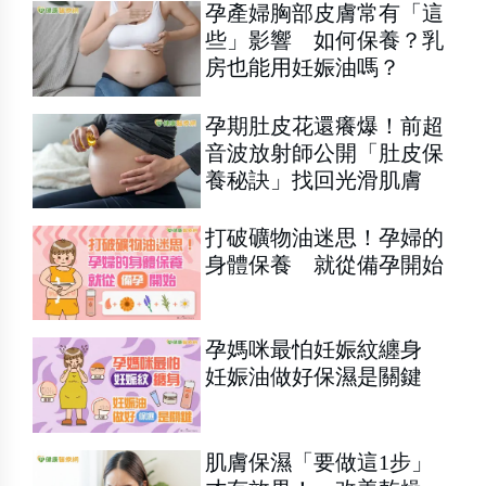
孕產婦胸部皮膚常有「這
些」影響 如何保養？乳
房也能用妊娠油嗎？
孕期肚皮花還癢爆！前超
音波放射師公開「肚皮保
養秘訣」找回光滑肌膚
打破礦物油迷思！孕婦的
身體保養 就從備孕開始
孕媽咪最怕妊娠紋纏身
妊娠油做好保濕是關鍵
肌膚保濕「要做這1步」