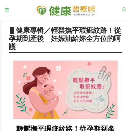
▋健康專輯／輕鬆撫平瑕疵紋路！從
孕期到產後 妊娠油給妳全方位的呵
護
輕鬆撫平瑕疵紋路！從孕期到產