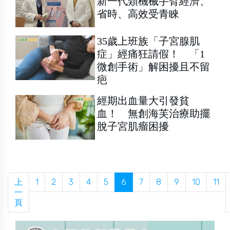
新一代類機械手臂經濟、
省時、高效受青睞
35歲上班族「子宮腺肌
症」經痛狂請假！ 「1
微創手術」解困擾且不留
疤
經期出血量大引發貧
血！ 無創海芙治療助擺
脫子宮肌瘤困擾
上
1
2
3
4
5
6
7
8
9
10
11
一
頁