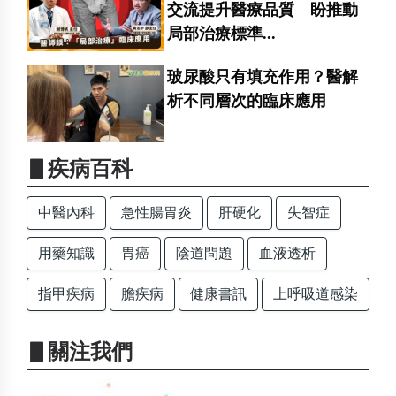
交流提升醫療品質 盼推動
局部治療標準...
玻尿酸只有填充作用？醫解
析不同層次的臨床應用
▋疾病百科
中醫內科
急性腸胃炎
肝硬化
失智症
用藥知識
胃癌
陰道問題
血液透析
指甲疾病
膽疾病
健康書訊
上呼吸道感染
▋關注我們