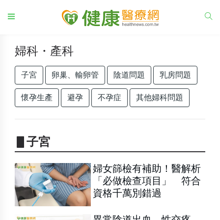
婦科・產科
子宮
卵巢、輸卵管
陰道問題
乳房問題
懷孕生產
避孕
不孕症
其他婦科問題
▋子宮
婦女篩檢有補助！醫解析
「必做檢查項目」 符合
資格千萬別錯過
異常陰道出血、性交疼