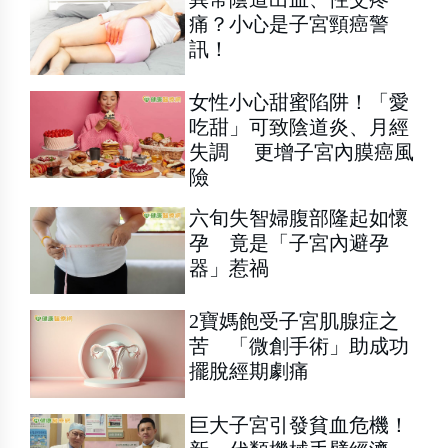
痛？小心是子宮頸癌警
訊！
女性小心甜蜜陷阱！「愛
吃甜」可致陰道炎、月經
失調 更增子宮內膜癌風
險
六旬失智婦腹部隆起如懷
孕 竟是「子宮內避孕
器」惹禍
2寶媽飽受子宮肌腺症之
苦 「微創手術」助成功
擺脫經期劇痛
巨大子宮引發貧血危機！