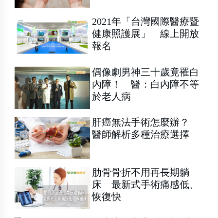
2021年「台灣國際醫療暨
健康照護展」 線上開放
報名
偶像劇男神三十歲竟罹白
內障！ 醫：白內障不等
於老人病
肝癌無法手術怎麼辦？
醫師解析多種治療選擇
肋骨骨折不用再長期躺
床 最新式手術痛感低、
恢復快