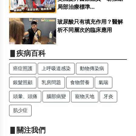
局部治療標準...
玻尿酸只有填充作用？醫解
析不同層次的臨床應用
▋疾病百科
癌症照護
上呼吸道感染
動物傳染病
銀髮照顧
乳房問題
食物營養
氣喘
頭暈、頭痛
腦部病變
寵物天地
牙炎
肌少症
▋關注我們