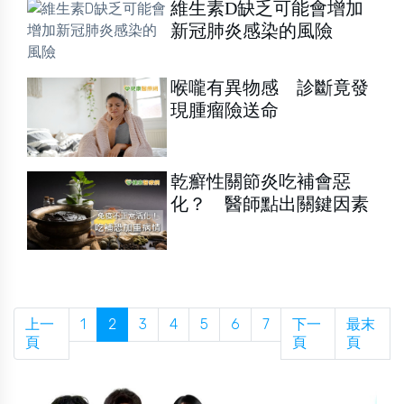
維生素D缺乏可能會增加
新冠肺炎感染的風險
喉嚨有異物感 診斷竟發
現腫瘤險送命
乾癬性關節炎吃補會惡
化？ 醫師點出關鍵因素
上一
1
2
3
4
5
6
7
下一
最末
頁
頁
頁