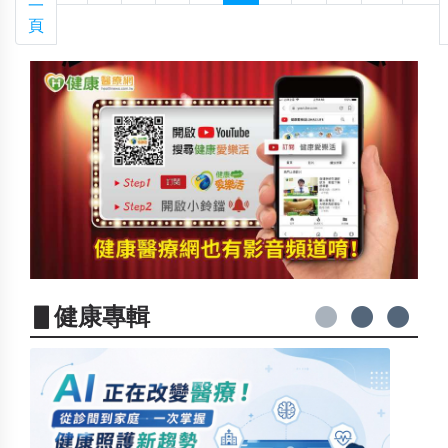
一
頁
▋健康專輯