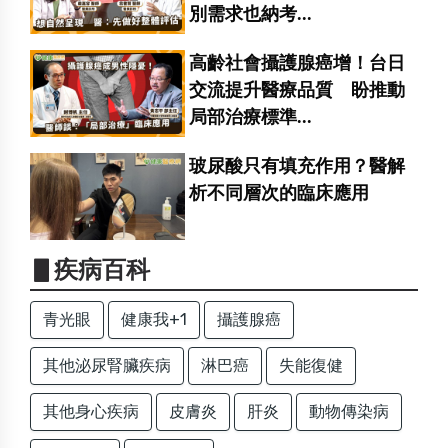
別需求也納考...
高齡社會攝護腺癌增！台日
交流提升醫療品質 盼推動
局部治療標準...
玻尿酸只有填充作用？醫解
析不同層次的臨床應用
▋疾病百科
青光眼
健康我+1
攝護腺癌
其他泌尿腎臟疾病
淋巴癌
失能復健
其他身心疾病
皮膚炎
肝炎
動物傳染病