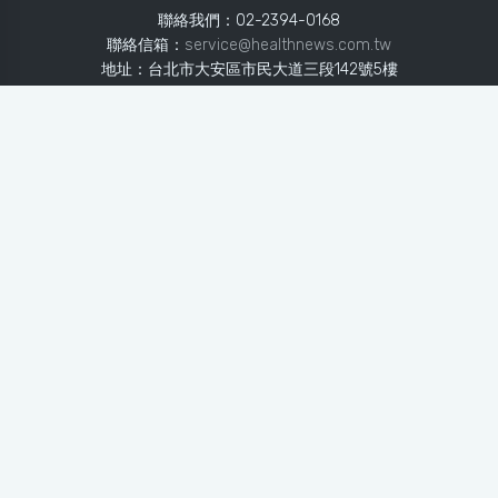
聯絡我們：02-2394-0168
聯絡信箱：
service@healthnews.com.tw
地址：台北市大安區市民大道三段142號5樓
Line：
@healthnews
使用條款
隱私聲明
免責聲明
媒體投稿
健康醫療網
健康醫療網每日提供專業、即時、正確的健康知識、醫學新
知、用藥安全、醫療照護、專家臨床經驗，關懷婦幼、上
班、銀髮、年輕各大族群的生理、心理健康狀況，尤其對重
大疾病（糖尿病、高血壓、心臟病、各種癌症、慢性疾病
等）、養生保健、營養攝取、體重管理、減肥美容等，邀訪
各類專家做正確、客觀的剖析與分享，是民眾獲取健康照護
的最佳資訊平台。