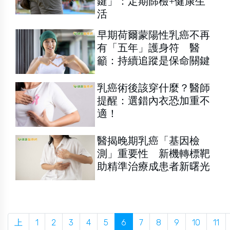
鍵」：定期篩檢+健康生
活
早期荷爾蒙陽性乳癌不再
有「五年」護身符 醫
籲：持續追蹤是保命關鍵
乳癌術後該穿什麼？醫師
提醒：選錯內衣恐加重不
適！
醫揭晚期乳癌「基因檢
測」重要性 新機轉標靶
助精準治療成患者新曙光
上
1
2
3
4
5
6
7
8
9
10
11