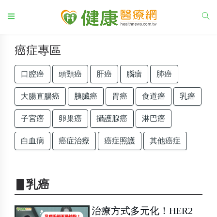
癌症專區
口腔癌
頭頸癌
肝癌
腦瘤
肺癌
大腸直腸癌
胰臟癌
胃癌
食道癌
乳癌
子宮癌
卵巢癌
攝護腺癌
淋巴癌
白血病
癌症治療
癌症照護
其他癌症
▋乳癌
治療方式多元化！HER2