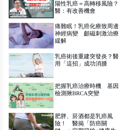
陽性乳癌＝高轉移風險？
醫：有改善機會
痛難眠！乳癌化療致周邊
神經病變 顱磁刺激治療
緩解
乳癌術後重建突發炎？醫
用「這招」成功消腫
把握乳癌治療時機 基因
檢測揪BRCA突變
肥胖、菸酒都是乳癌風
險！ 醫揭「防癌關