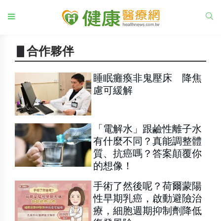
▋合作夥伴
睡眠癱瘓非鬼壓床 降焦
慮可緩解
「電解水」跟鹼性離子水
有什麼不同？真能調整體
質、抗癌嗎？答案顛覆你
的想像！
手術了然後呢？荷爾蒙陽
性早期乳癌，啟動避險治
療，細胞週期抑制劑降低