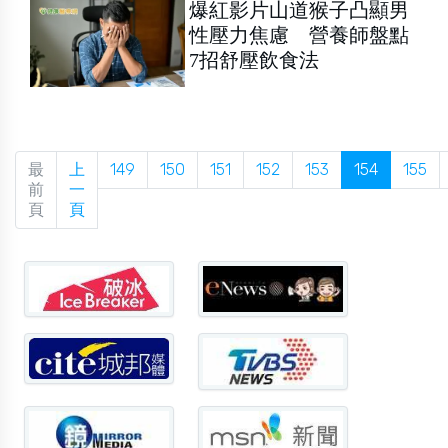
爆紅影片山道猴子凸顯男
性壓力焦慮 營養師盤點
7招舒壓飲食法
最
上
149
150
151
152
153
154
155
前
一
頁
頁