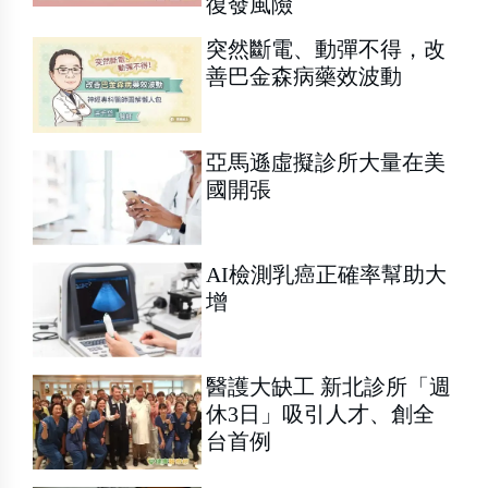
復發風險
突然斷電、動彈不得，改
善巴金森病藥效波動
亞馬遜虛擬診所大量在美
國開張
AI檢測乳癌正確率幫助大
增
醫護大缺工 新北診所「週
休3日」吸引人才、創全
台首例