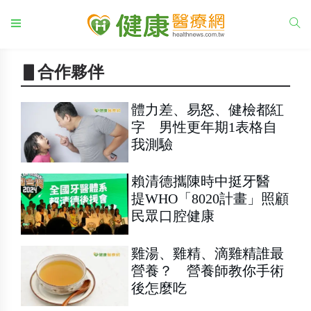
▋合作夥伴
體力差、易怒、健檢都紅
字 男性更年期1表格自
我測驗
賴清德攜陳時中挺牙醫
提WHO「8020計畫」照顧
民眾口腔健康
雞湯、雞精、滴雞精誰最
營養？ 營養師教你手術
後怎麼吃