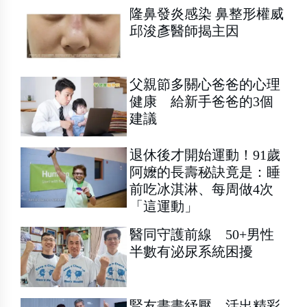
隆鼻發炎感染 鼻整形權威
邱浚彥醫師揭主因
父親節多關心爸爸的心理
健康 給新手爸爸的3個
建議
退休後才開始運動！91歲
阿嬤的長壽秘訣竟是：睡
前吃冰淇淋、每周做4次
「這運動」
醫同守護前線 50+男性
半數有泌尿系統困擾
腎友畫畫紓壓 活出精彩