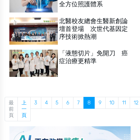
全方位照護體系
北醫校友總會生醫新創論
壇首登場 次世代基因定
序技術掀熱潮
「液態切片」免開刀 癌
症治療更精準
最
上
3
4
5
6
7
8
9
10
11
12
前
一
頁
頁