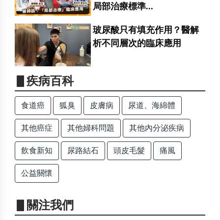
局部治療標準...
玻尿酸只有填充作用？醫解
析不同層次的臨床應用
▋疾病百科
食道癌
狐臭
皮膚病
尿道、海綿體
其他癌症
其他婦科問題
其他內分泌疾病
飲食新知
尿路結石
頭皮毛髮
痛風
公益關懷
▋關注我們