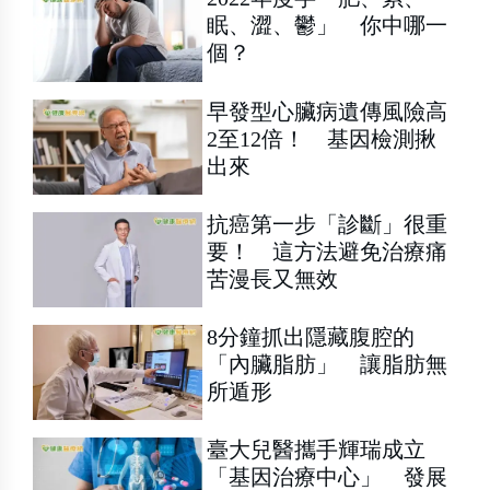
眠、澀、鬱」 你中哪一
個？
早發型心臟病遺傳風險高
2至12倍！ 基因檢測揪
出來
抗癌第一步「診斷」很重
要！ 這方法避免治療痛
苦漫長又無效
8分鐘抓出隱藏腹腔的
「內臟脂肪」 讓脂肪無
所遁形
臺大兒醫攜手輝瑞成立
「基因治療中心」 發展