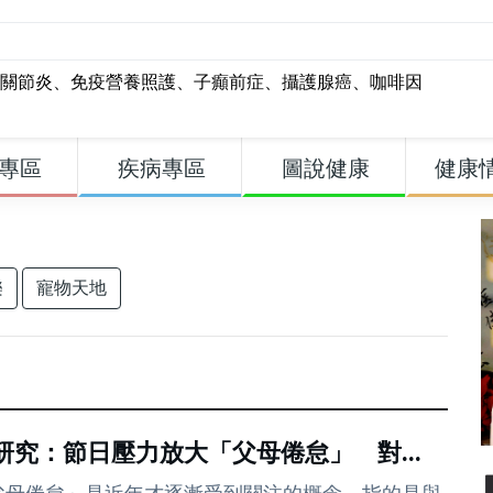
關節炎
、
免疫營養照護
、
子癲前症
、
攝護腺癌
、
咖啡因
專區
疾病專區
圖說健康
健康
樂
寵物天地
研究：節日壓力放大「父母倦怠」 對...