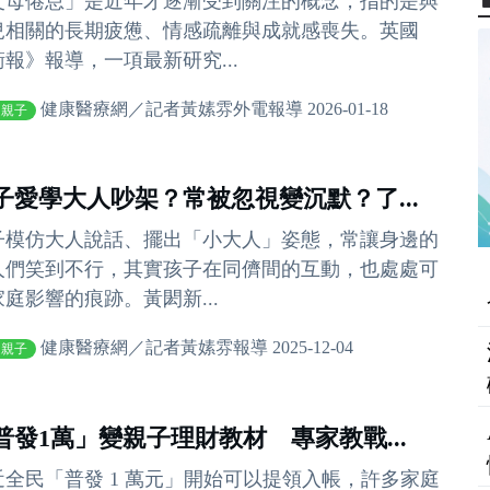
父母倦怠」是近年才逐漸受到關注的概念，指的是與
兒相關的長期疲憊、情感疏離與成就感喪失。英國
衛報》報導，一項最新研究...
健康醫療網／記者黃嫊雰外電報導 2026-01-18
庭親子
子愛學大人吵架？常被忽視變沉默？了...
子模仿大人說話、擺出「小大人」姿態，常讓身邊的
人們笑到不行，其實孩子在同儕間的互動，也處處可
家庭影響的痕跡。黃閎新...
健康醫療網／記者黃嫊雰報導 2025-12-04
庭親子
普發1萬」變親子理財教材 專家教戰...
近全民「普發 1 萬元」開始可以提領入帳，許多家庭