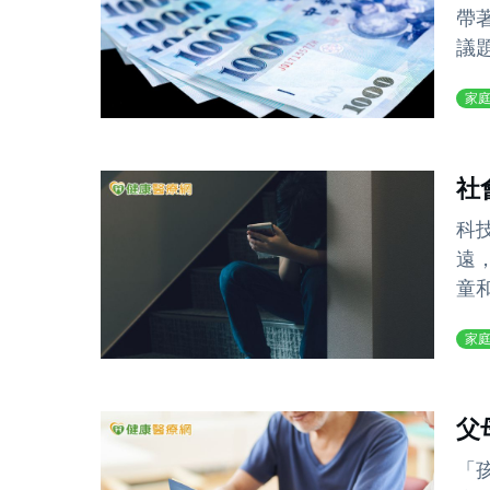
帶
議題
家
社
科
遠
童和
家
父
「