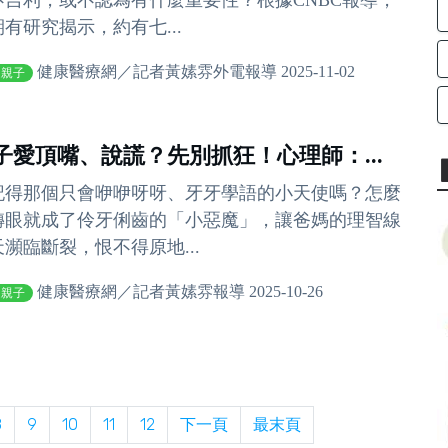
不吉利，或不認為有什麼重要性？根據CNBC報導，
有研究揭示，約有七...
健康醫療網／記者黃嫊雰外電報導 2025-11-02
庭親子
子愛頂嘴、說謊？先別抓狂！心理師：...
記得那個只會咿咿呀呀、牙牙學語的小天使嗎？怎麼
轉眼就成了伶牙俐齒的「小惡魔」，讓爸媽的理智線
天瀕臨斷裂，恨不得原地...
健康醫療網／記者黃嫊雰報導 2025-10-26
庭親子
8
9
10
11
12
下一頁
最末頁