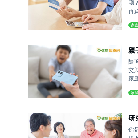
廳
再
家
親
隨
交
家
家
研
你