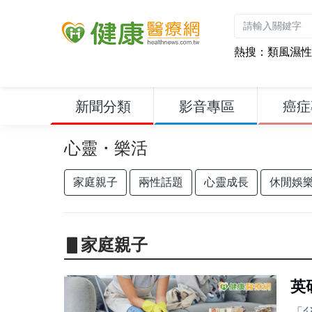
熱搜：
類風濕性
新聞分類
影音專區
癌症
心靈・樂活
家庭親子
兩性話題
心靈成長
休閒娛
▋家庭親子
英