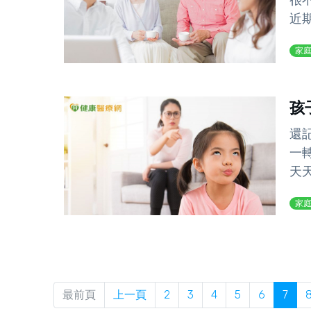
很
近期
家
孩
還
一
天
家
最前頁
上一頁
2
3
4
5
6
7