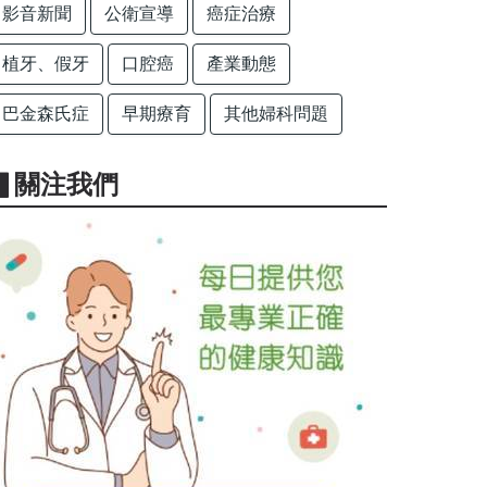
影音新聞
公衛宣導
癌症治療
植牙、假牙
口腔癌
產業動態
巴金森氏症
早期療育
其他婦科問題
▋關注我們