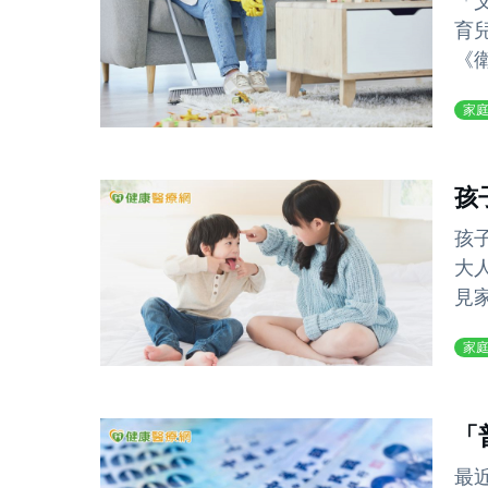
「
育
《
家
孩
孩
大
見
家
「
最