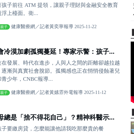
著孩子前往 ATM 提領，讓親子理財與金融安全教育
浮上檯面。衛...
健康醫療網／記者黃奕寧報導 2025-11-22
庭親子
會冷漠加劇孤獨蔓延！專家示警：孩子...
技在發展、時代在進步，人與人之間的距離卻越拉越
，逐漸與真實社會脫節。孤獨感也正在悄悄侵蝕著兒
青少年，CNBC報導...
健康醫療網／記者黃嫊雰外電報導 2025-11-12
庭親子
母總是「捨不得花自己」？精神科醫示...
孩子要繳房貸，怎麼能讓他請我吃那麼貴的餐