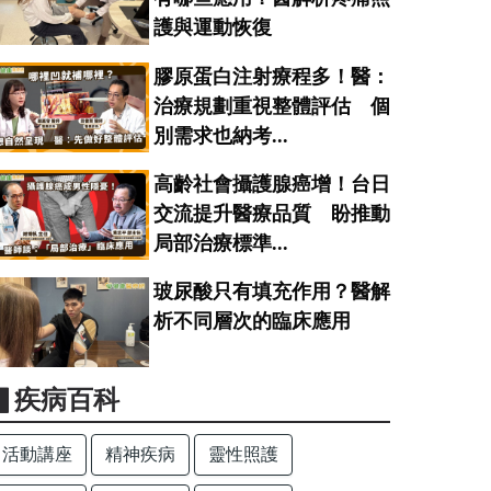
護與運動恢復
膠原蛋白注射療程多！醫：
治療規劃重視整體評估 個
別需求也納考...
高齡社會攝護腺癌增！台日
交流提升醫療品質 盼推動
局部治療標準...
玻尿酸只有填充作用？醫解
析不同層次的臨床應用
▋疾病百科
活動講座
精神疾病
靈性照護