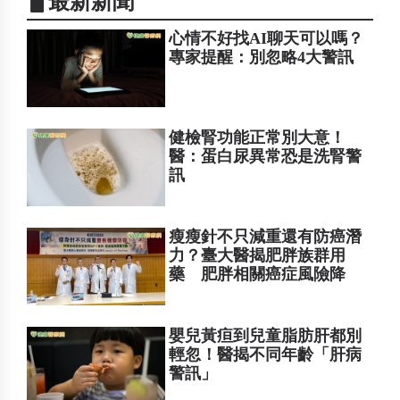
▋最新新聞
心情不好找AI聊天可以嗎？
專家提醒：別忽略4大警訊
健檢腎功能正常別大意！
醫：蛋白尿異常恐是洗腎警
訊
瘦瘦針不只減重還有防癌潛
力？臺大醫揭肥胖族群用
藥 肥胖相關癌症風險降
嬰兒黃疸到兒童脂肪肝都別
輕忽！醫揭不同年齡「肝病
警訊」