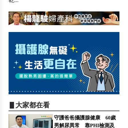
▋大家都在看
守護爸爸攝護腺健康 60歲
男解尿異常 靠PHI檢測及