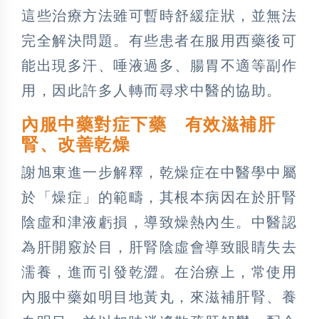
這些治療方法雖可暫時舒緩症狀，並無法
完全解決問題。有些患者在服用西藥後可
能出現多汗、唾液過多、腸胃不適等副作
用，因此許多人轉而尋求中醫的協助。
內服中藥對症下藥 有效滋補肝
腎、改善乾燥
謝旭東進一步解釋，乾燥症在中醫學中屬
於「燥症」的範疇，其根本病因在於肝腎
陰虛和津液虧損，導致燥熱內生。中醫認
為肝開竅於目，肝腎陰虛會導致眼睛失去
濡養，進而引發乾澀。在治療上，常使用
內服中藥如明目地黃丸，來滋補肝腎、養