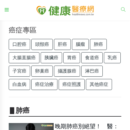
癌症專區
口腔癌
頭頸癌
肝癌
腦瘤
肺癌
大腸直腸癌
胰臟癌
胃癌
食道癌
乳癌
子宮癌
卵巢癌
攝護腺癌
淋巴癌
白血病
癌症治療
癌症照護
其他癌症
▋肺癌
晚期肺癌別絕望！ 醫：