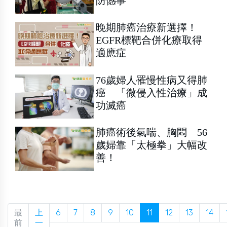
防憾事
晚期肺癌治療新選擇！
EGFR標靶合併化療取得
適應症
76歲婦人罹慢性病又得肺
癌 「微侵入性治療」成
功滅癌
肺癌術後氣喘、胸悶 56
歲婦靠「太極拳」大幅改
善！
最
上
6
7
8
9
10
11
12
13
14
前
一