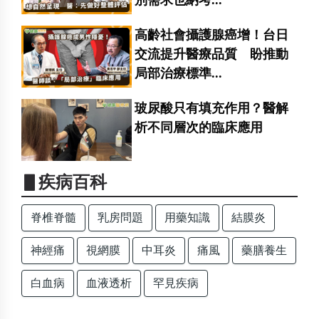
別需求也納考...
高齡社會攝護腺癌增！台日
交流提升醫療品質 盼推動
局部治療標準...
玻尿酸只有填充作用？醫解
析不同層次的臨床應用
▋疾病百科
脊椎脊髓
乳房問題
用藥知識
結膜炎
神經痛
視網膜
中耳炎
痛風
藥膳養生
白血病
血液透析
罕見疾病