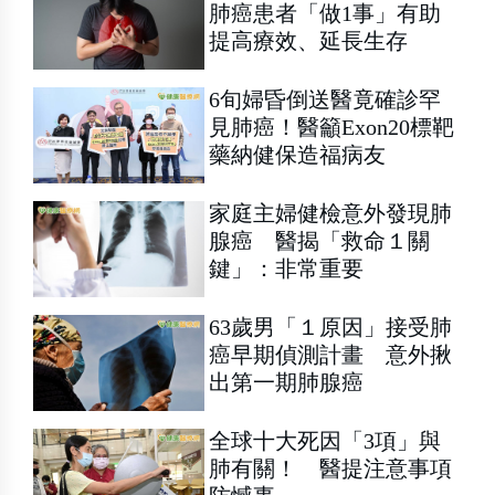
肺癌患者「做1事」有助
提高療效、延長生存
6旬婦昏倒送醫竟確診罕
見肺癌！醫籲Exon20標靶
藥納健保造福病友
家庭主婦健檢意外發現肺
腺癌 醫揭「救命１關
鍵」：非常重要
63歲男「１原因」接受肺
癌早期偵測計畫 意外揪
出第一期肺腺癌
全球十大死因「3項」與
肺有關！ 醫提注意事項