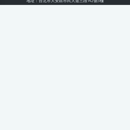
地址：台北市大安區市民大道三段142號5樓
Line：
@healthnews
使用條款
隱私聲明
免責聲明
媒體投稿
健康醫療網
健康醫療網每日提供專業、即時、正確的健康知識、醫學新
知、用藥安全、醫療照護、專家臨床經驗，關懷婦幼、上
班、銀髮、年輕各大族群的生理、心理健康狀況，尤其對重
大疾病（糖尿病、高血壓、心臟病、各種癌症、慢性疾病
等）、養生保健、營養攝取、體重管理、減肥美容等，邀訪
各類專家做正確、客觀的剖析與分享，是民眾獲取健康照護
的最佳資訊平台。