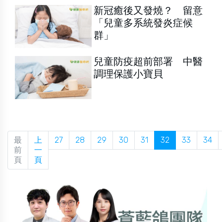
新冠癒後又發燒？ 留意
「兒童多系統發炎症候
群」
兒童防疫超前部署 中醫
調理保護小寶貝
最
上
27
28
29
30
31
32
33
34
前
一
頁
頁