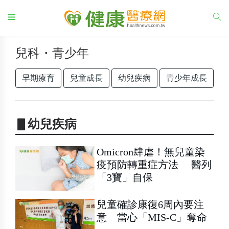
兒科・青少年
早期療育
兒童成長
幼兒疾病
青少年成長
▋幼兒疾病
Omicron肆虐！無兒童染
疫預防轉重症方法 醫列
「3寶」自保
兒童確診康復6周內要注
意 當心「MIS-C」奪命