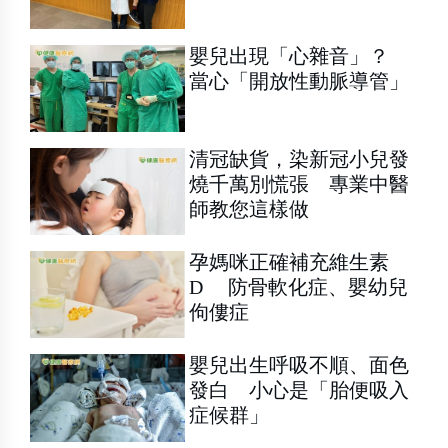
嬰兒出現「心雜音」？
當心「開放性動脈導管」
清冠缺貨，染新冠小兒發
燒千萬別慌張 專業中醫
師教您這樣做
孕媽咪正確補充維生素
D 防骨軟化症、嬰幼兒
佝僂症
嬰兒出生呼吸不順、面色
發白 小心是「胎便吸入
症候群」