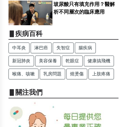
玻尿酸只有填充作用？醫解
析不同層次的臨床應用
▋疾病百科
中耳炎
淋巴癌
失智症
腸疾病
新冠肺炎
美容保養
乾眼症
健康搞飛機
喉痛、咳嗽
乳房問題
燒燙傷
上肢疼痛
▋關注我們