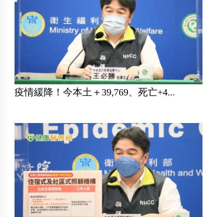
疫情緩降！今本土＋39,769、死亡+4...