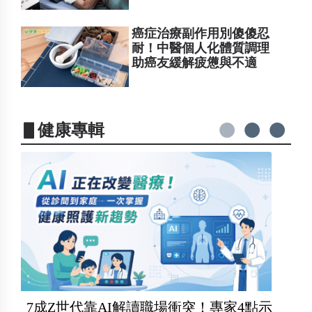
癌症治療副作用別傻傻忍
耐！中醫個人化體質調理
助癌友緩解疲憊與不適
▋健康專輯
7成Z世代靠AI解讀職場衝突！專家4點示