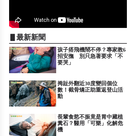
▋最新新聞
孩子搭飛機鬧不停？專家教6
招安撫 別只急著要求「不
要哭」
拇趾外翻近30度變回個位
數！截骨矯正助重返登山活
動
長輩食慾不振竟是胃中藏植
糞石？醫用「可樂」化解危
機