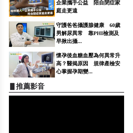
企業攜手公益 陪自閉症家
庭走更遠
守護爸爸攝護腺健康 60歲
男解尿異常 靠PHI檢測及
早揪出攝...
懷孕後血糖血壓為何異常升
高？醫揭原因 規律產檢安
心掌握孕期變...
▋推薦影音