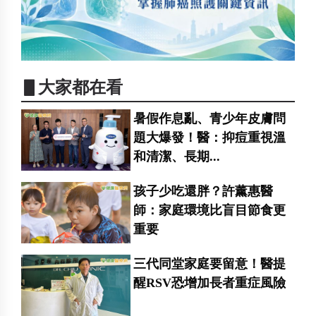
▋大家都在看
暑假作息亂、青少年皮膚問
題大爆發！醫：抑痘重視溫
和清潔、長期...
孩子少吃還胖？許薰惠醫
師：家庭環境比盲目節食更
重要
三代同堂家庭要留意！醫提
醒RSV恐增加長者重症風險