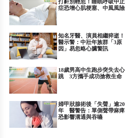
打鼾別輕忽！睡眠呼吸中止
症恐增心肌梗塞、中風風險
知名牙醫、演員相繼猝逝！
醫示警：中壯年族群「3原
因」易忽略心臟警訊
18歲男高中生跑步突失去心
跳 3方攜手成功搶救生命
婦甲狀腺術後「失聲」逾20
年 醫警告：單側聲帶麻痺
恐影響溝通與吞嚥