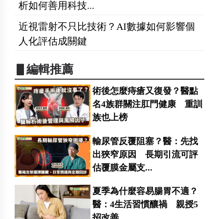
析如何善用科技...
近視雷射不只比技術？AI數據如何影響個
人化評估成關鍵
▋編輯推薦
術後怎麼痔瘡又復發？醫點
名4族群關注肛門健康 重訓
族也上榜
輸尿管反覆阻塞？醫：先找
出狹窄原因 長期引流可評
估覆膜金屬支...
夏季為什麼容易腸胃不適？
醫：4生活習慣釀禍 親授5
招改善