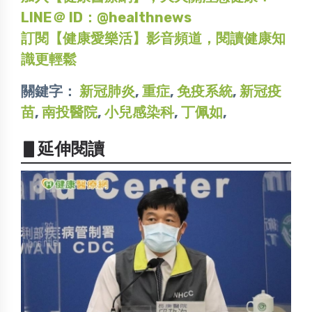
LINE＠ ID：@healthnews
訂閱【健康愛樂活】影音頻道，閱讀健康知
識更輕鬆
關鍵字：
新冠肺炎
,
重症
,
免疫系統
,
新冠疫
苗
,
南投醫院
,
小兒感染科
,
丁佩如
,
▋延伸閱讀