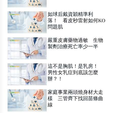
如球后戴資穎精準利
落！ 看皮秒雷射如何KO
問題肌
嚴重皮膚藥物過敏 生物
製劑治療死亡率少一半
這不是胸肌！是乳房！
男性女乳症到底該怎麼
辦？！
家庭事業兩頭燒身材大走
樣 三管齊下找回苗條曲
線