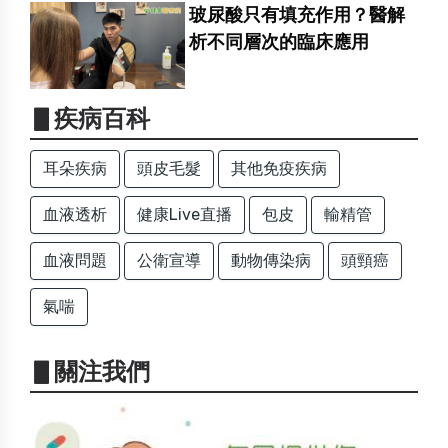
玻尿酸只有填充作用？醫解
析不同層次的臨床應用
▋疾病百科
耳朵疾病
頭皮毛髮
其他免疫疾病
血液透析
健康Live直播
包皮
輸精管
血液問題
公衛宣導
動物傳染病
頭頸癌
氣喘
▋關注我們