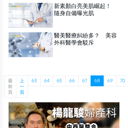
新素顏白亮美肌崛起！
隨身自備曝光肌
醫美醫療糾紛多？ 美容
外科醫學會駁斥
最
上
63
64
65
66
67
68
69
70
前
一
頁
頁