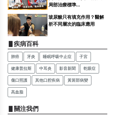
局部治療標準...
玻尿酸只有填充作用？醫解
析不同層次的臨床應用
▋疾病百科
肺癌
牙炎
睡眠呼吸中止症
子宮
健康普拉斯
中耳炎
影音新聞
乾眼症
傷口照護
其他口腔疾病
黃斑部病變
高血脂
▋關注我們