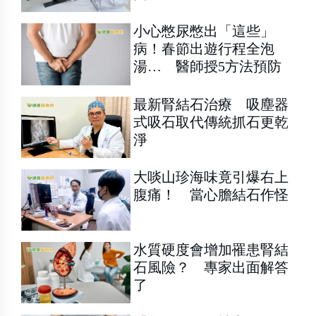
小心憋尿憋出「這些」
病！春節出遊行程全泡
湯… 醫師授5方法預防
最新腎結石治療 吸塵器
式吸石取代傳統抓石更乾
淨
大啖山珍海味竟引爆右上
腹痛！ 當心膽結石作怪
水質硬度會增加罹患腎結
石風險？ 專家出面解答
了