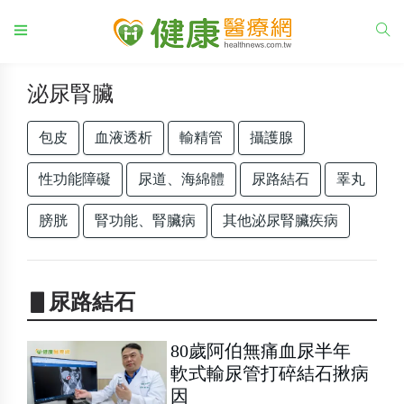
泌尿腎臟
包皮
血液透析
輸精管
攝護腺
性功能障礙
尿道、海綿體
尿路結石
睪丸
膀胱
腎功能、腎臟病
其他泌尿腎臟疾病
▋尿路結石
80歲阿伯無痛血尿半年
軟式輸尿管打碎結石揪病
因