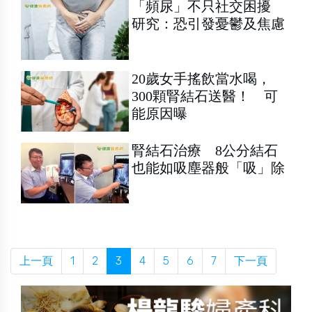
「頻尿」不只社交困擾
研究：恐引發憂鬱及焦慮
20歲女手搖飲當水喝，
300顆腎結石送醫！ 可
能原因曝
腎結石治療 8公分結石
也能如吸塵器般「吸」除
上一頁
1
2
3
4
5
6
7
下一頁