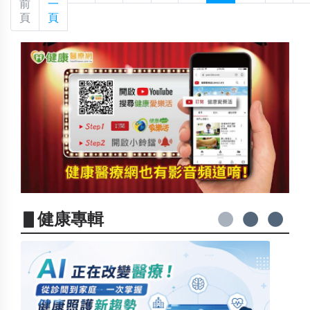
前
一
頁
頁
▋健康專輯