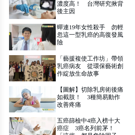
濃度高！ 台灣研究揪背
後主因
蟬連19年女性殺手 勿輕
忽這一型乳癌的高復發風
險
「藝援複使工作坊」帶領
乳癌病友 從環保藝術創
作綻放生命故事
【圖解】切除乳房術後痛
如截肢！ 3種簡易動作
改善疼痛
五癌篩檢中4癌入榜十大
癌症 3癌名列前茅！