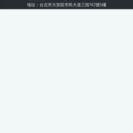
地址：台北市大安區市民大道三段142號5樓
Line：
@healthnews
使用條款
隱私聲明
免責聲明
媒體投稿
健康醫療網
健康醫療網每日提供專業、即時、正確的健康知識、醫學新
知、用藥安全、醫療照護、專家臨床經驗，關懷婦幼、上
班、銀髮、年輕各大族群的生理、心理健康狀況，尤其對重
大疾病（糖尿病、高血壓、心臟病、各種癌症、慢性疾病
等）、養生保健、營養攝取、體重管理、減肥美容等，邀訪
各類專家做正確、客觀的剖析與分享，是民眾獲取健康照護
的最佳資訊平台。