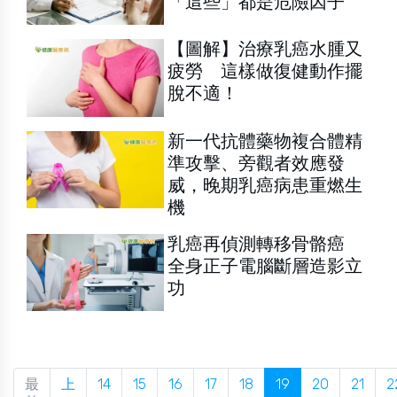
「這些」都是危險因子
【圖解】治療乳癌水腫又
疲勞 這樣做復健動作擺
脫不適！
新一代抗體藥物複合體精
準攻擊、旁觀者效應發
威，晚期乳癌病患重燃生
機
乳癌再偵測轉移骨骼癌
全身正子電腦斷層造影立
功
最
上
14
15
16
17
18
19
20
21
2