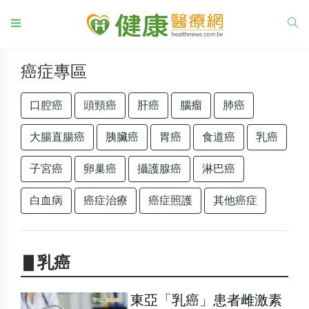
癌症專區
口腔癌
頭頸癌
肝癌
腦瘤
肺癌
大腸直腸癌
胰臟癌
胃癌
食道癌
乳癌
子宮癌
卵巢癌
攝護腺癌
淋巴癌
白血病
癌症治療
癌症照護
其他癌症
▋乳癌
東亞「乳癌」患者雌激素