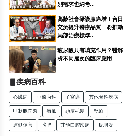
別需求也納考...
高齡社會攝護腺癌增！台日
交流提升醫療品質 盼推動
局部治療標準...
玻尿酸只有填充作用？醫解
析不同層次的臨床應用
▋疾病百科
心臟病
中醫內科
子宮癌
其他骨科疾病
甲狀腺問題
痛風
頭皮毛髮
乾癬
運動傷害
膀胱
其他口腔疾病
腮腺炎