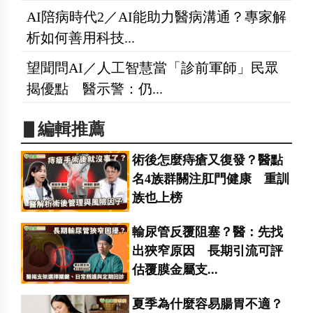
AI陪病時代2／AI能助力醫病溝通？專家解
析如何善用科技...
望聞問AI／人工智慧當「診前軍師」民眾
揭優點 醫示警：仍...
▋編輯推薦
術後怎麼痔瘡又復發？醫點
名4族群關注肛門健康 重訓
族也上榜
輸尿管反覆阻塞？醫：先找
出狹窄原因 長期引流可評
估覆膜金屬支...
夏季為什麼容易腸胃不適？