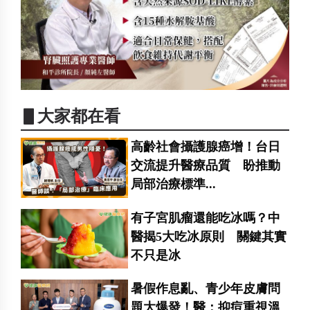
▋大家都在看
高齡社會攝護腺癌增！台日
交流提升醫療品質 盼推動
局部治療標準...
有子宮肌瘤還能吃冰嗎？中
醫揭5大吃冰原則 關鍵其實
不只是冰
暑假作息亂、青少年皮膚問
題大爆發！醫：抑痘重視溫