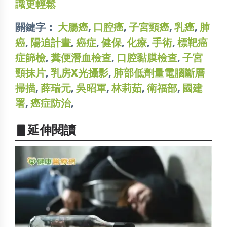
識更輕鬆
關鍵字：
大腸癌
,
口腔癌
,
子宮頸癌
,
乳癌
,
肺
癌
,
陽追計畫
,
癌症
,
健保
,
化療
,
手術
,
標靶癌
症篩檢
,
糞便潛血檢查
,
口腔黏膜檢查
,
子宮
頸抹片
,
乳房X光攝影
,
肺部低劑量電腦斷層
掃描
,
薛瑞元
,
吳昭軍
,
林莉茹
,
衛福部
,
國建
署
,
癌症防治
,
▋延伸閱讀