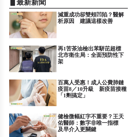
▋最新新聞
減重成功卻雙頰凹陷？醫解
析原因 建議這樣改善
再1苦茶油檢出苯駢芘超標
北市衛生局：全面預防性下
架
百萬人受惠！成人公費肺鏈
疫苗8／10升級 新疫苗接種
「1劑搞定」
健檢微幅紅字不重要？王天
佑醫師：數字非唯一指標
及早介入更關鍵