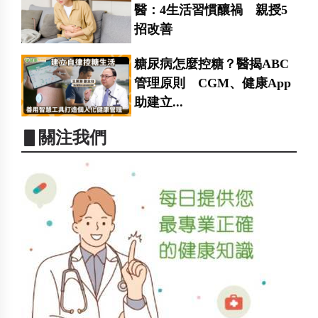
醫：4生活習慣釀禍 親授5
招改善
糖尿病怎麼控糖？醫揭ABC
管理原則 CGM、健康App
助建立...
▋關注我們