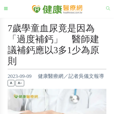
7歲學童血尿竟是因為
「過度補鈣」 醫師建
議補鈣應以3多1少為原
則
2023-09-09 健康醫療網／記者吳儀文報導
+