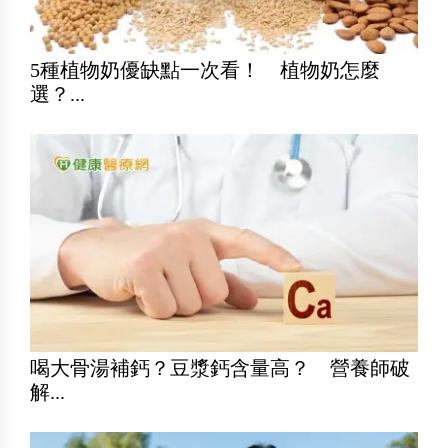
5種植物奶優缺點一次看！ 植物奶怎麼
選？...
喝大骨湯補鈣？豆漿鈣含量高？ 營養師破
解...