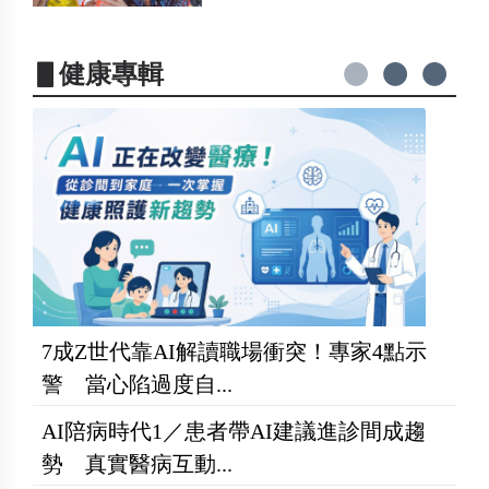
▋健康專輯
7成Z世代靠AI解讀職場衝突！專家4點示
警 當心陷過度自...
AI陪病時代1／患者帶AI建議進診間成趨
勢 真實醫病互動...