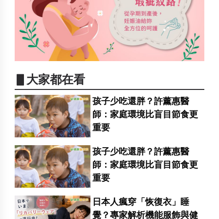
▋大家都在看
孩子少吃還胖？許薰惠醫
師：家庭環境比盲目節食更
重要
孩子少吃還胖？許薰惠醫
師：家庭環境比盲目節食更
重要
日本人瘋穿「恢復衣」睡
覺？專家解析機能服飾與健