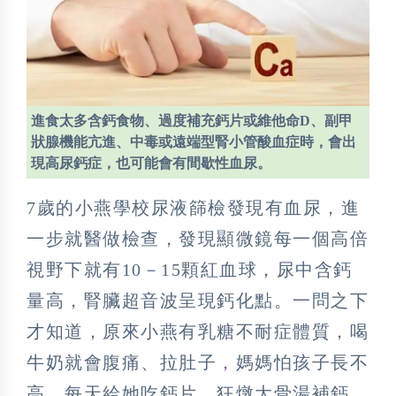
進食太多含鈣食物、過度補充鈣片或維他命D、副甲
狀腺機能亢進、中毒或遠端型腎小管酸血症時，會出
現高尿鈣症，也可能會有間歇性血尿。
7歲的小燕學校尿液篩檢發現有血尿，進
一步就醫做檢查，發現顯微鏡每一個高倍
視野下就有10－15顆紅血球，尿中含鈣
量高，腎臟超音波呈現鈣化點。一問之下
才知道，原來小燕有乳糖不耐症體質，喝
牛奶就會腹痛、拉肚子，媽媽怕孩子長不
高，每天給她吃鈣片、狂燉大骨湯補鈣。