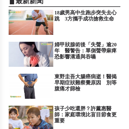
▋最新新聞
18歲男高中生跑步突失去心
跳 3方攜手成功搶救生命
婦甲狀腺術後「失聲」逾20
年 醫警告：單側聲帶麻痺
恐影響溝通與吞嚥
東野圭吾大腸癌病逝！醫揭
早期症狀難察覺原因 別等
腹痛才篩檢
孩子少吃還胖？許薰惠醫
師：家庭環境比盲目節食更
重要