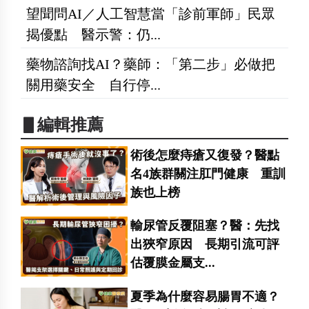
望聞問AI／人工智慧當「診前軍師」民眾
揭優點 醫示警：仍...
藥物諮詢找AI？藥師：「第二步」必做把
關用藥安全 自行停...
▋編輯推薦
術後怎麼痔瘡又復發？醫點
名4族群關注肛門健康 重訓
族也上榜
輸尿管反覆阻塞？醫：先找
出狹窄原因 長期引流可評
估覆膜金屬支...
夏季為什麼容易腸胃不適？