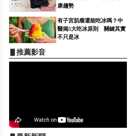
康趨勢
有子宮肌瘤還能吃冰嗎？中
醫揭5大吃冰原則 關鍵其實
不只是冰
▋推薦影音