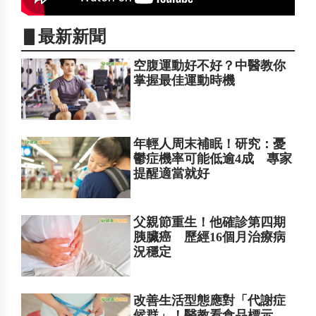
▋最新新聞
空腹運動好不好？中醫教你
掌握最佳運動時機
年輕人周末補眠！研究：憂
鬱症機率可能低逾4成 專家
提醒適當就好
父親節重生！他確診第四期
胰臟癌 歷經16個月治療病
況穩定
改善生活型態應對「代謝症
候群」！醫教看食品標示、