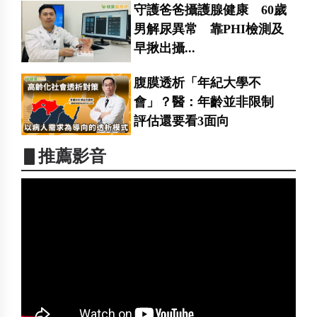
守護爸爸攝護腺健康 60歲
男解尿異常 靠PHI檢測及
早揪出攝...
腹膜透析「年紀大學不
會」？醫：年齡並非限制
評估還要看3面向
▋推薦影音