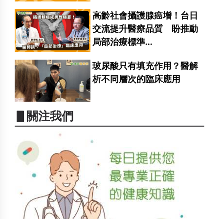
高齡社會攝護腺癌增！台日
交流提升醫療品質 盼推動
局部治療標準...
玻尿酸只有填充作用？醫解
析不同層次的臨床應用
▋關注我們