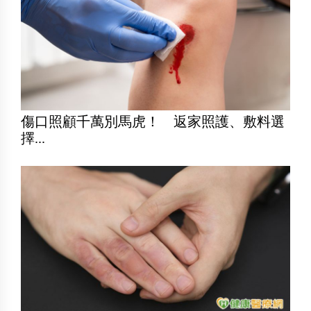
傷口照顧千萬別馬虎！ 返家照護、敷料選
擇...