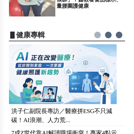
量腰圍護健康
▋健康專輯
洪子仁副院長專訪／醫療拼ESG不只減
碳！AI浪潮、人力荒...
7成Z世代靠AI解讀職場衝突！專家4點示