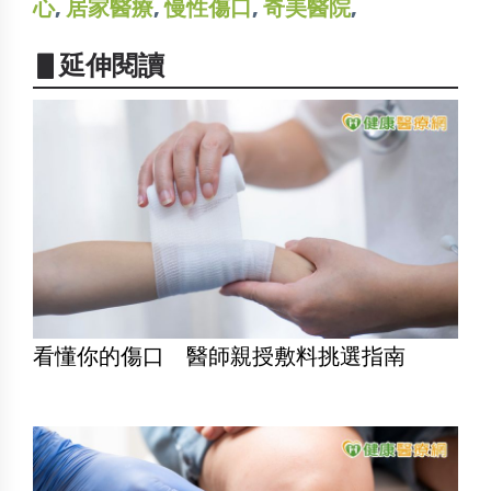
心
,
居家醫療
,
慢性傷口
,
奇美醫院
,
▋延伸閱讀
看懂你的傷口 醫師親授敷料挑選指南