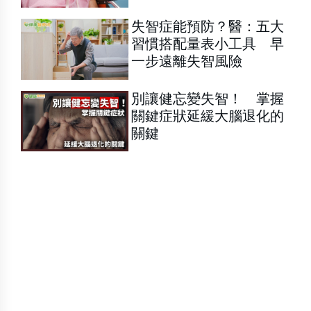
失智症能預防？醫：五大
習慣搭配量表小工具 早
一步遠離失智風險
別讓健忘變失智！ 掌握
關鍵症狀延緩大腦退化的
關鍵