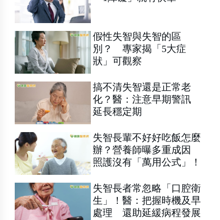
假性失智與失智的區
別？ 專家揭「5大症
狀」可觀察
搞不清失智還是正常老
化？醫：注意早期警訊
延長穩定期
失智長輩不好好吃飯怎麼
辦？營養師曝多重成因
照護沒有「萬用公式」！
失智長者常忽略「口腔衛
生」！醫：把握時機及早
處理 還助延緩病程發展