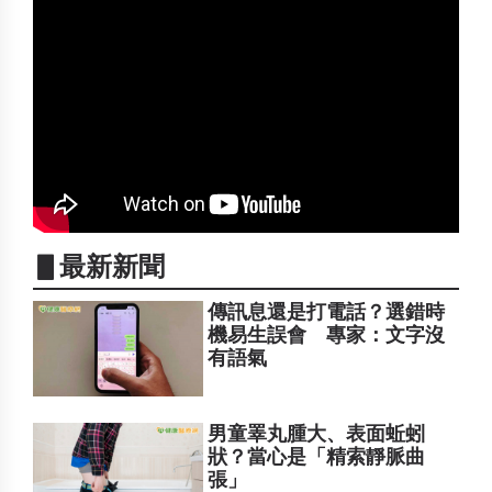
▋最新新聞
傳訊息還是打電話？選錯時
機易生誤會 專家：文字沒
有語氣
男童睪丸腫大、表面蚯蚓
狀？當心是「精索靜脈曲
張」