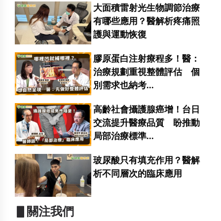
大面積雷射光生物調節治療
有哪些應用？醫解析疼痛照
護與運動恢復
膠原蛋白注射療程多！醫：
治療規劃重視整體評估 個
別需求也納考...
高齡社會攝護腺癌增！台日
交流提升醫療品質 盼推動
局部治療標準...
玻尿酸只有填充作用？醫解
析不同層次的臨床應用
▋關注我們