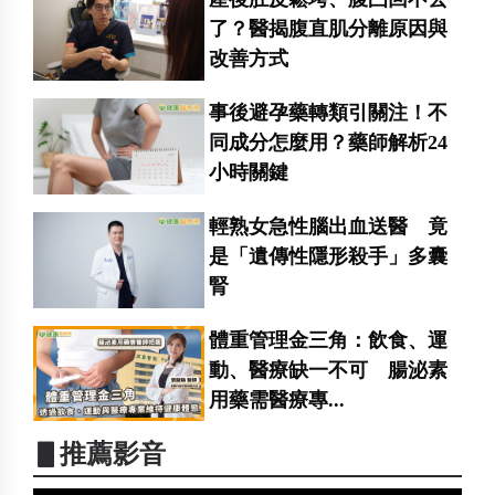
了？醫揭腹直肌分離原因與
改善方式
事後避孕藥轉類引關注！不
同成分怎麼用？藥師解析24
小時關鍵
輕熟女急性腦出血送醫 竟
是「遺傳性隱形殺手」多囊
腎
體重管理金三角：飲食、運
動、醫療缺一不可 腸泌素
用藥需醫療專...
▋推薦影音