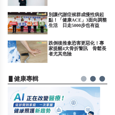
別讓代謝症候群成慢性病起
點！「健康ACE」3面向調整
生活 日走5000步也有益
跌倒後推拿恐害更惡化！專
家提醒4大骨折警訊 骨鬆長
者尤其危險
▋健康專輯