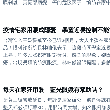
膜剝離、黃斑部病變…等的危險因子，慎防在家中長
疫情宅家用眼成隱憂 學童近視控制不能
台灣進入三級警戒至今已近2個月，大人小孩在家
品！眼科診所院長林岫儀表示，這段時間學童近
上昇，許多民眾都有眼部發炎、感染的現象，卻
瘍，出現另類的防疫眼疾。林岫儀醫師提醒，多數醫
每天在家狂用眼 藍光眼鏡有幫助嗎？
隨著三級警戒延長，無論是居家辦公，還是停課
整天都必須盯著3C，用眼時間大增。知名眼科診