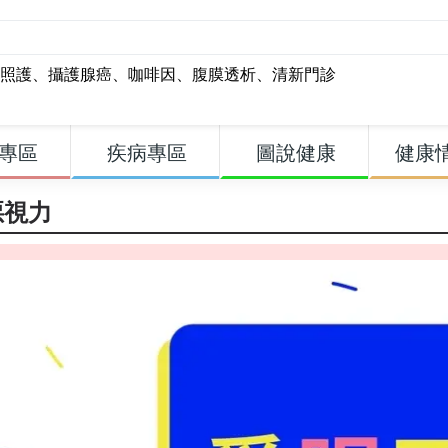
照護
、
攝護腺癌
、
咖啡因
、
腹膜透析
、
清新門診
專區
疾病專區
圖說健康
健康
惡視力