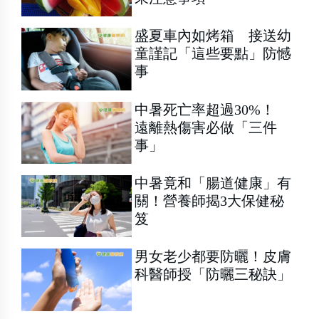
盛夏車內如烤箱 接送幼
童謹記「這些要點」防憾
事
中暑死亡率超過30%！
遠離熱傷害必做「三件
事」
中暑竟和「腸道健康」有
關！營養師揭3大保健秘
笈
男女老少都要防曬！皮膚
科醫師授「防曬三秘訣」