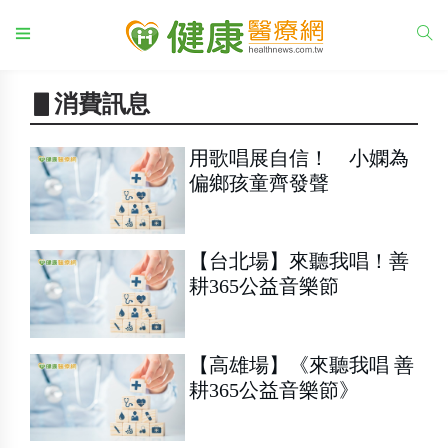
▋消費訊息
用歌唱展自信！ 小嫻為
偏鄉孩童齊發聲
【台北場】來聽我唱！善
耕365公益音樂節
【高雄場】《來聽我唱 善
耕365公益音樂節》