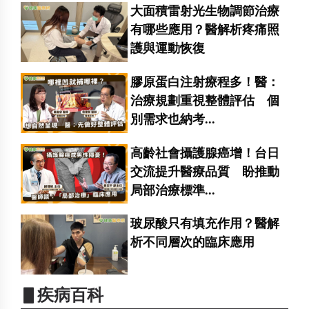
大面積雷射光生物調節治療
有哪些應用？醫解析疼痛照
護與運動恢復
膠原蛋白注射療程多！醫：
治療規劃重視整體評估 個
別需求也納考...
高齡社會攝護腺癌增！台日
交流提升醫療品質 盼推動
局部治療標準...
玻尿酸只有填充作用？醫解
析不同層次的臨床應用
▋疾病百科