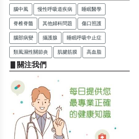
腦中風
慢性呼吸道疾病
睡眠醫學
脊椎脊髓
其他婦科問題
傷口照護
腦部病變
攝護腺
睡眠呼吸中止症
類風濕性關節炎
肌腱筋膜
高血脂
▋關注我們