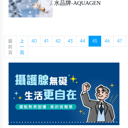
水品牌-AQUAGEN
最
上
40
41
42
43
44
45
46
47
前
一
頁
頁