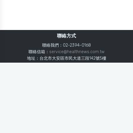
聯絡方式
聯絡我們：02-2394-0168
聯絡信箱：
service@healthnews.com.tw
地址：台北市大安區市民大道三段142號5樓
Line：
@healthnews
使用條款
隱私聲明
免責聲明
媒體投稿
健康醫療網
健康醫療網每日提供專業、即時、正確的健康知識、醫學新
知、用藥安全、醫療照護、專家臨床經驗，關懷婦幼、上
班、銀髮、年輕各大族群的生理、心理健康狀況，尤其對重